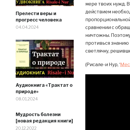
мере твоих нужд. 
действием необход
Прелести веры и
пропорциональной.
прогресс человека
04.04.2024
сравнении с обращ
ничтожны. Поэтому
противься знанию 
светлячку, решивш
(Рисале-и Нур, ‘
Мес
Аудиокнига «Трактат о
природе»
08.01.2024
Мудрость болезни
[новая редакция книги]
20.12.2022