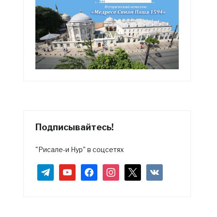
Подписывайтесь!
"Рисале-и Нур" в соцсетях
telegram
youtube
facebook
instagram
x
vkontakte