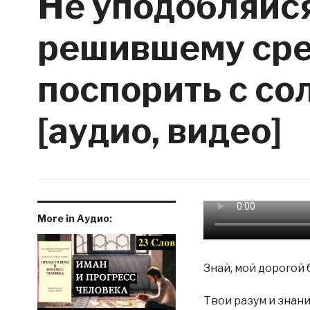
Не уподобляйся
решившему сре
поспорить с со
[аудио, видео]
More in Аудио:
Знай, мой дорогой 
Твои разум и знани