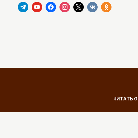
telegram
youtube
facebook
instagram
x
vkontakte
odnoklassniki
ЧИТАТЬ 