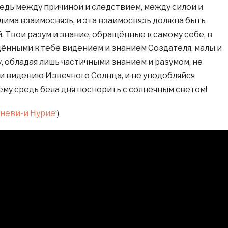
Ведь между причиной и следствием, между силой и
има взаимосвязь, и эта взаимосвязь должна быть
 Твои разум и знание, обращённые к самому себе, в
ёнными к тебе видением и знанием Создателя, малы и
, обладая лишь частичными знанием и разумом, не
и видению Извечного Солнца, и не уподобляйся
ему средь бела дня поспорить с солнечным светом!
неви-и Нурие
‘)