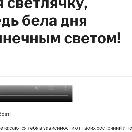
 светлячку,
дь бела дня
лнечным светом!
брат!
е касаются тебя в зависимости от твоих состояний и п