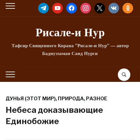
TELEGRAM
YOUTUBE
FACEBOOK
INSTAGRAM
X
VKONTAKTE
ODNOKLA
Рисале-и Hyp
Тафсир Священного Корана "Рисале-и Нур" — автор
Бадиуззаман Саид Нурси
ДУНЬЯ (ЭТОТ МИР)
,
ПРИРОДА
,
РАЗНОЕ
Небеса доказывающие
Единобожие