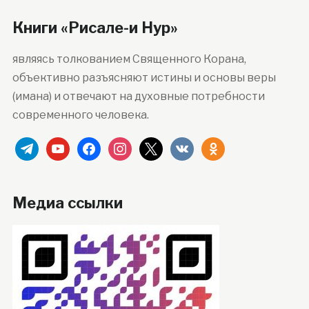
Книги «Рисале-и Нур»
являясь толкованием Священного Корана,
объективно разъясняют истины и основы веры
(имана) и отвечают на духовные потребности
современного человека.
telegram
youtube
facebook
instagram
x
vkontakte
odnoklassniki
Медиа ссылки