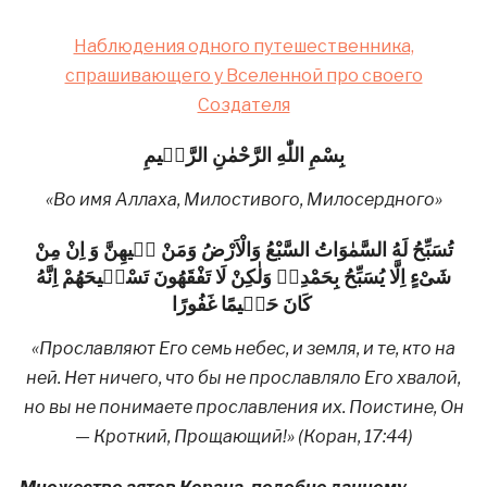
Наблюдения одного путешественника,
спрашивающего у Вселенной про своего
Создателя
بِسْمِ اللّٰهِ الرَّحْمٰنِ الرَّحٖيمِ
«Во имя Аллаха, Милостивого, Милосердного»
تُسَبِّحُ لَهُ السَّمٰوَاتُ السَّبْعُ وَالْاَرْضُ وَمَنْ فٖيهِنَّ وَ اِنْ مِنْ
شَىْءٍ اِلَّا يُسَبِّحُ بِحَمْدِهٖ وَلٰكِنْ لَا تَفْقَهُونَ تَسْبٖيحَهُمْ اِنَّهُ
كَانَ حَلٖيمًا غَفُورًا
«Прославляют Его семь небес, и земля, и те, кто на
ней. Нет ничего, что бы не прославляло Его хвалой,
но вы не понимаете прославления их. Поистине, Он
— Кроткий, Прощающий!» (Коран, 17:44)