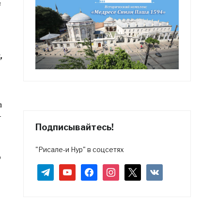
в
,
а
т
Подписывайтесь!
"Рисале-и Нур" в соцсетях
ю
telegram
youtube
facebook
instagram
x
vkontakte