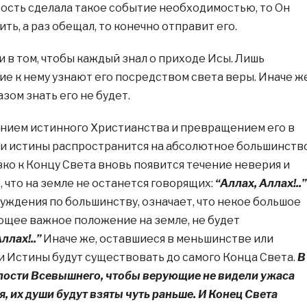
рость сделала такое событие необходимостью, то Он
ть, а раз обещал, то конечно отправит его.
 в том, чтобы каждый знал о приходе Исы. Лишь
ие к нему узнают его посредством света веры. Иначе же
зом знать его не будет.
лением истинного Христианства и превращением его в
ии истины распространится на абсолютное большинств
зко к Концу Света вновь появится течение неверия и
, что на земле не останется говорящих:
“Аллах, Аллах!..”
суждения по большинству, означает, что некое большое
щее важное положение на земле, не будет
ллах!..”
Иначе же, оставшиеся в меньшинстве или
Истины будут существовать до самого Конца Света.
В
лости Всевышнего, чтобы верующие не видели ужаса
, их души будут взяты чуть раньше. И Конец Света