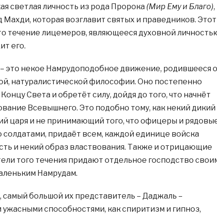
ая светлая личность из рода Пророка
(Мир Ему и Благо)
,
 Махди, которая возглавит святых и праведников. Этот
то течение лицемеров, являющееся духовной личность
ит его.
– это некое Намрудоподобное движение, родившееся 
й, натуралистической философии. Оно постепенно
Концу Света и обретёт силу, дойдя до того, что начнёт
вание Всевышнего. Это подобно тому, как некий дикий
ий царя и не принимающий того, что офицеры и рядовы
о солдатами, придаёт всем, каждой единице войска
ть и некий образ властвования. Также и отрицающие
ели того течения придают отдельное господство свои
аленьким Намрудам.
, самый большой их представитель – Даджаль –
ужасными способностями, как спиритизм и гипноз,