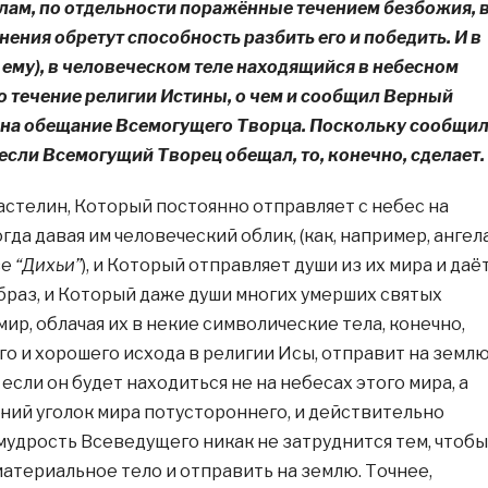
лам, по отдельности поражённые течением безбожия, 
ения обретут способность разбить его и победить. И в
р ему), в человеческом теле находящийся в небесном
то течение религии Истины, о чем и сообщил Верный
 на обещание Всемогущего Творца. Поскольку сообщил
 если Всемогущий Творец обещал, то, конечно, сделает.
астелин, Который постоянно отправляет с небес на
гда давая им человеческий облик, (как, например, ангел
зе
“Дихьи”
), и Который отправляет души из их мира и даё
браз, и Который даже души многих умерших святых
мир, облачая их в некие символические тела, конечно,
го и хорошего исхода в религии Исы, отправит на земл
 если он будет находиться не на небесах этого мира, а
ьний уголок мира потустороннего, и действительно
 мудрость Всеведущего никак не затруднится тем, чтобы
материальное тело и отправить на землю. Точнее,