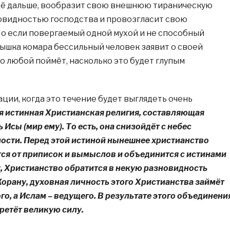
ё дальше, вообразит свою внешнюю тираническую
овидностью господства и провозгласит свою
о если повергаемый одной мухой и не способный
ышка комара бессильный человек заявит о своей
о любой поймёт, насколько это будет глупым
уации, когда это течение будет выглядеть очень
я истинная Христианская религия, составляющая
Исы (мир ему). То есть, она снизойдёт с небес
сти. Перед этой истиной нынешнее христианство
тся от приписок и вымыслов и объединится с истинами
, Христианство обратится в некую разновидность
Корану, духовная личность этого Христианства займёт
о, а Ислам – ведущего. В результате этого объединени
ретёт великую силу.