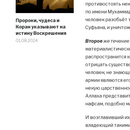
противостоять нек
по имени Мухаммад
человек разобьёт 
Пророки, чудеса и
Коран указывают на
Суфьяна, и уничтож
истину Воскрешения
01.08.2024
Второе
же течение
материалистическо
распространится к 
отрицать существо
человек, не знающ
армии являются ег
некую царственнос
Аллаха представит
нафсам, подобно м
И возглавивший их
владеющий такими 