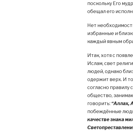
поскольку Его муд
обещал его исполни
Нет необходимости
избранные и близк
каждый явным обра
Итак, хотя с появ
Ислам, свет религ
людей, однако бли
одержит верх. И то
согласно правилу 
общество, занимаю
говорить:
“Аллах, А
побеждённые люди 
качестве знака ми
Светопреставления