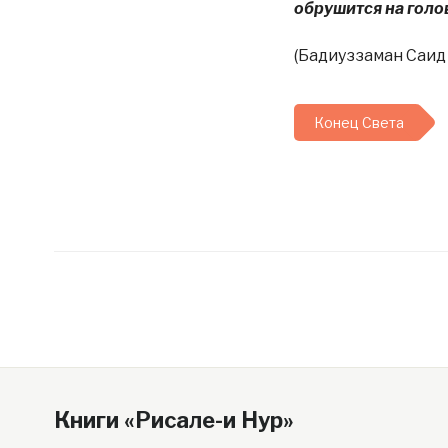
обрушится на гол
(Бадиуззаман Саид 
Конец Света
Книги «Рисале-и Нур»