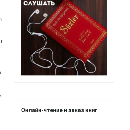
ю
от
е
м
Онлайн-чтение и заказ книг