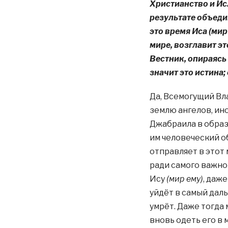
Христианство и Ис
результате объедин
это время Иса (ми
мире, возглавит э
Вестник, опираясь
значит это истина;
Да, Всемогущий Вл
землю ангелов, ино
Джабраила в обра
им человеческий о
отправляет в этот 
ради самого важно
Ису
(мир ему)
, даже
уйдёт в самый дал
умрёт. Даже тогда
вновь одеть его в 