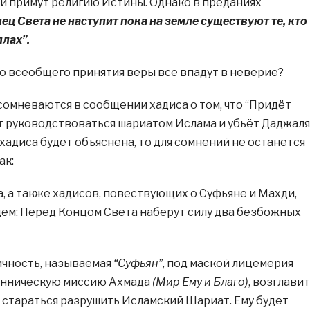
 примут религию Истины. Однако в преданиях
ец Света не наступит пока на земле существуют те, кто
ллах”.
го всеобщего принятия веры все впадут в неверие?
, сомневаются в сообщении хадиса о том, что “Придёт
ет руководствоваться шариатом Ислама и убьёт Даджаля
 хадиса будет объяснена, то для сомнений не останется
ак:
а, а также хадисов, повествующих о Суфьяне и Махди,
ем: Перед Концом Света наберут силу два безбожных
ичность, называемая
“Суфьян”
, под маской лицемерия
нническую миссию Ахмада
(Мир Ему и Благо)
, возглавит
 стараться разрушить Исламский Шариат. Ему будет