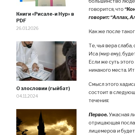
большинство людей
говорится, что
“Кон
Книги «Рисале-и Нур» в
говорит: “Аллах, А
PDF
26.01.2026
Как же после тако
Те, чья вера слаба
Иса
(мир ему)
, буд
Если же суть этого
никакого места. Ит
Смысл этого хадис
О злословии (гыйбат)
состоит в следующ
04.11.2024
течения:
Первое.
Ужасная л
отрицающая посла
лицемеров и будет