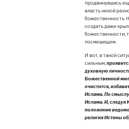
продвинувшись ещ
власть некой разн
божественность. Н
создать даже крыл
божественности, т
посмешищем.
И вот, в такой сит
сильным,
проявитс
духовную личность 
Божественной мило
очистится, избави
Ислама. По смыслу
Ислама. И, следуя 
положение ведомог
религия Истины об