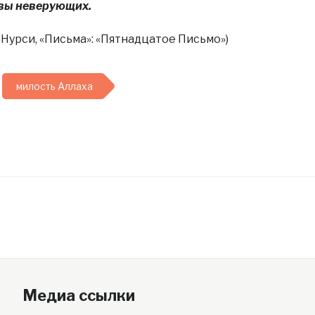
овы неверующих.
Нурси, «Письма»: «Пятнадцатое Письмо»)
милость Аллаха
Медиа ссылки