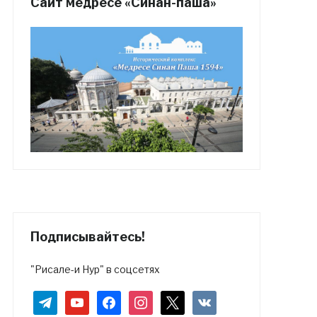
Сайт медресе «Синан-паша»
Подписывайтесь!
"Рисале-и Нур" в соцсетях
telegram
youtube
facebook
instagram
x
vkontakte