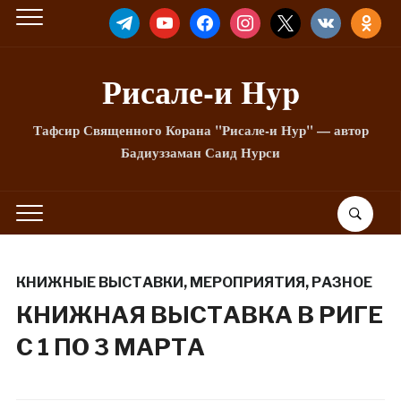
TELEGRAM
YOUTUBE
FACEBOOK
INSTAGRAM
X
VKONTAKTE
ODNOKLA
Рисале-и Hyp
Тафсир Священного Корана "Рисале-и Нур" — автор
Бадиуззаман Саид Нурси
КНИЖНЫЕ ВЫСТАВКИ
,
МЕРОПРИЯТИЯ
,
РАЗНОЕ
КНИЖНАЯ ВЫСТАВКА В РИГЕ
С 1 ПО 3 МАРТА