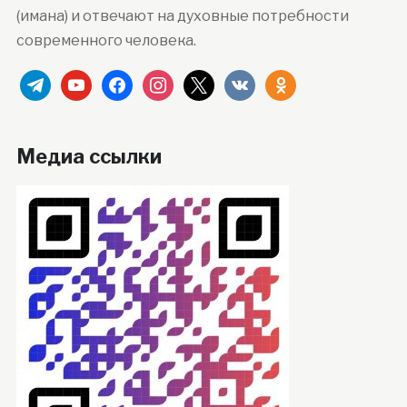
(имана) и отвечают на духовные потребности
современного человека.
telegram
youtube
facebook
instagram
x
vkontakte
odnoklassniki
Медиа ссылки