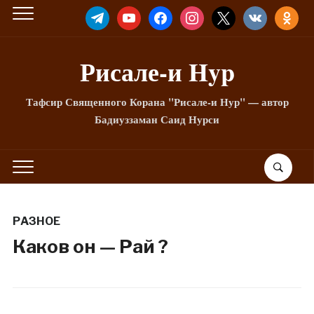
TELEGRAM
YOUTUBE
FACEBOOK
INSTAGRAM
X
VKONTAKTE
ODNOKLA
Рисале-и Hyp
Тафсир Священного Корана "Рисале-и Нур" — автор
Бадиуззаман Саид Нурси
РАЗНОЕ
Каков он — Рай ?