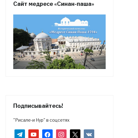
Сайт медресе «Синан-паша»
Подписывайтесь!
"Рисале-и Нур" в соцсетях
telegram
youtube
facebook
instagram
x
vkontakte