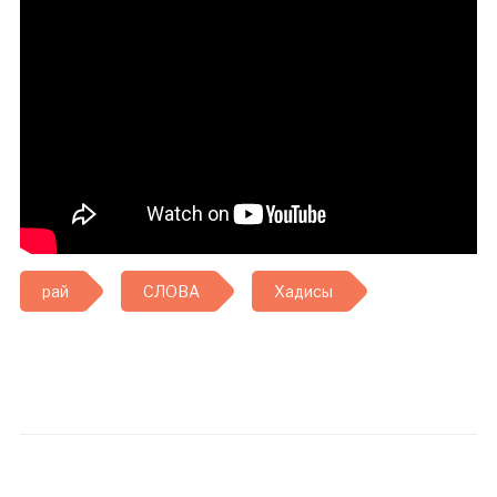
рай
СЛОВА
Хадисы