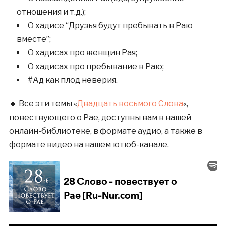
отношения и т.д.);
О хадисе “Друзья будут пребывать в Раю
вместе”;
О хадисах про женщин Рая;
О хадисах про пребывание в Раю;
#Ад как плод неверия.
🔸 Все эти темы «
Двадцать восьмого Слова
«,
повествующего о Рае, доступны вам в нашей
онлайн-библиотеке, в формате аудио, а также в
формате видео на нашем ютюб-канале.