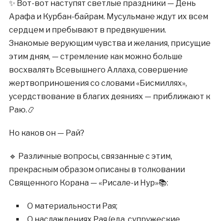
✨ Вот-вот наступят светлые праздники — День
Арафа и Курбан-байрам. Мусульмане ждут их всем
сердцем и пребывают в предвкушении.
Знакомые верующим чувства и желания, присущие
этим дням, — стремление как можно больше
восхвалять Всевышнего Аллаха, совершение
жертвоприношения со словами «Бисмиллях»,
усердствование в благих деяниях — приближают к
Раю.📿
Но каков он — Рай?
🔹 Различные вопросы, связанные с этим,
прекрасным образом описаны в толковании
Священного Корана — «Рисале-и Нур»📚:
О материальности Рая;
О наслаждениях Рая (еда, супружеские