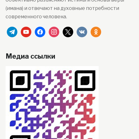
(имана) и отвечают на духовные потребности
современного человека.
telegram
youtube
facebook
instagram
x
vkontakte
odnoklassniki
Медиа ссылки