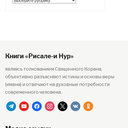
Рубрики
Книги «Рисале-и Нур»
являясь толкованием Священного Корана,
объективно разъясняют истины и основы веры
(имана) и отвечают на духовные потребности
современного человека.
telegram
youtube
facebook
instagram
x
vkontakte
odnoklassniki