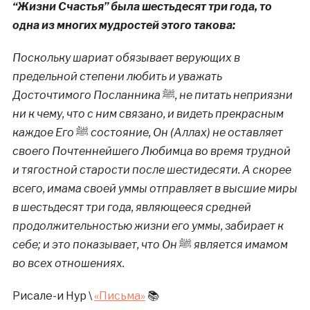
“Жизни Счастья” была шестьдесят три года, то
одна из многих мудростей этого такова:
Поскольку шариат обязывает верующих в
предельной степени любить и уважать
Досточтимого Посланника
ﷺ
, не питать неприязни
ни к чему, что с ним связано, и видеть прекрасным
каждое Его
ﷺ
состояние, Он (Аллах) не оставляет
своего Почтеннейшего Любимца во время трудной
и тягостной старости после шестидесяти. А скорее
всего, имама своей уммы отправляет в высшие миры
в шестьдесят три года, являющееся средней
продолжительностью жизни его уммы, забирает к
себе; и это показывает, что Он
ﷺ
является имамом
во всех отношениях.
Рисале-и Нур \
«Письма»
📚