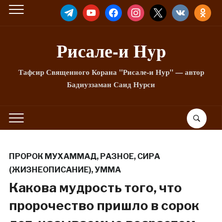
TELEGRAM
YOUTUBE
FACEBOOK
INSTAGRAM
X
VKONTAKTE
ODNOKLA
Рисале-и Hyp
Тафсир Священного Корана "Рисале-и Нур" — автор
Бадиуззаман Саид Нурси
ПРОРОК МУХАММАД
,
РАЗНОЕ
,
СИРА
(ЖИЗНЕОПИСАНИЕ)
,
УММА
Какова мудрость того, что
пророчество пришло в сорок