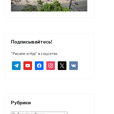
Подписывайтесь!
"Рисале-и Нур" в соцсетях
telegram
youtube
facebook
instagram
x
vkontakte
Рубрики