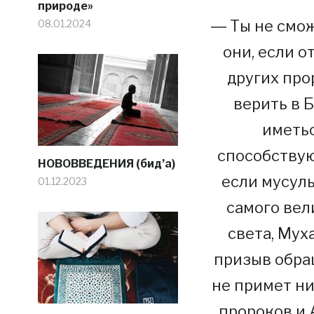
природе»
― Ты не смож
08.01.2024
они, если о
других про
верить в Б
иметьс
способству
НОВОВВЕДЕНИЯ (бид’а)
если мусуль
01.12.2023
самого вел
света, Му
призыв обращ
не примет ни
пророков и 