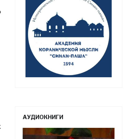
о
АУДИОКНИГИ
х