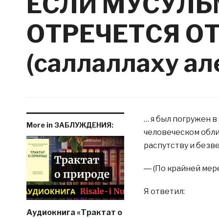
ЕСЛИ МУСУЛ
ОТРЕЧЕТСЯ О
(саллаллаху ал
… я был погружен в
More in ЗАБЛУЖДЕНИЯ:
человеческом обли
распутству и безве
― (По крайней мере
Я ответил:
Аудиокнига «Трактат о