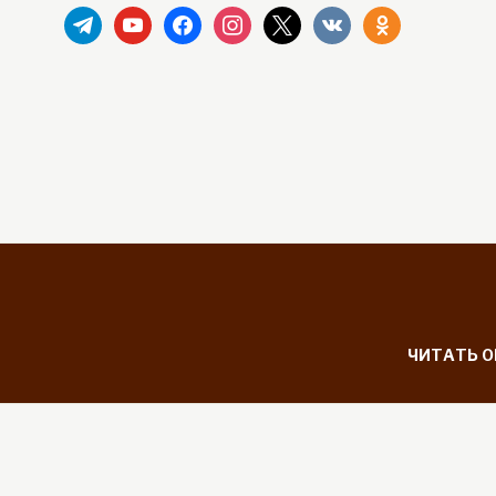
telegram
youtube
facebook
instagram
x
vkontakte
odnoklassniki
ЧИТАТЬ 