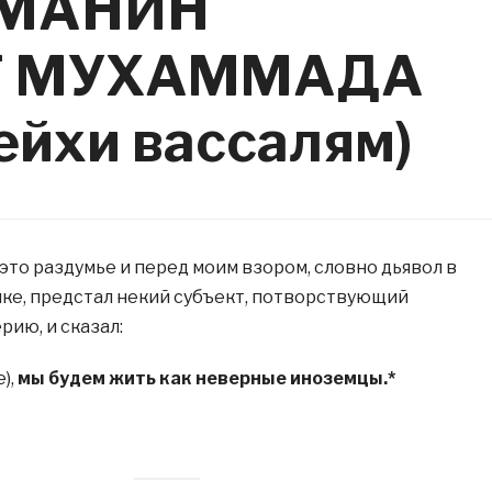
ЬМАНИН
Т МУХАММАДА
ейхи вассалям)
 это раздумье и перед моим взором, словно дьявол в
ке, предстал некий субъект, потворствующий
рию, и сказал:
),
мы будем жить как неверные иноземцы.*