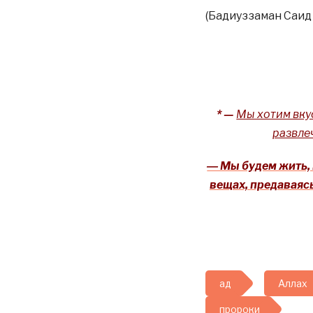
(Бадиуззаман Саид
* —
Мы хотим вкус
развле
― Мы будем жить, 
вещах, предаваясь
ад
Аллах
пророки