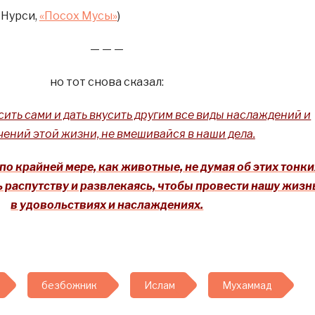
 Нурси,
«Посох Мусы»
)
— — —
но тот снова сказал:
ить сами и дать вкусить другим все виды наслаждений и
чений этой жизни, не вмешивайся в наши дела.
по крайней мере, как животные, не думая об этих тонки
 распутству и развлекаясь, чтобы провести нашу жизн
в удовольствиях и наслаждениях.
безбожник
Ислам
Мухаммад