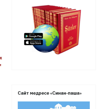
х
ь
Сайт медресе «Синан-паша»