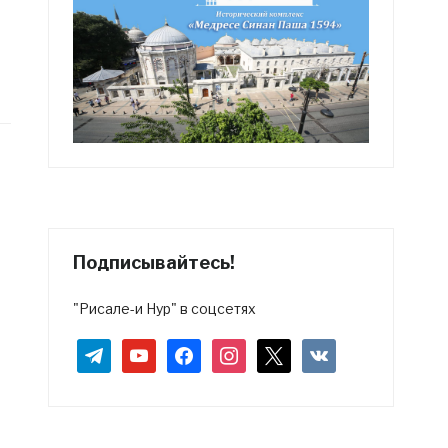
Подписывайтесь!
"Рисале-и Нур" в соцсетях
telegram
youtube
facebook
instagram
x
vkontakte