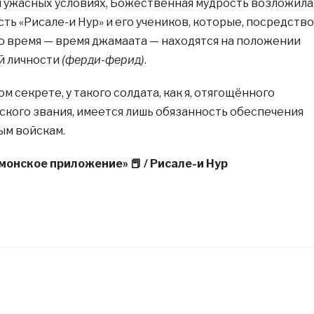
 ужасных условиях, Божественная мудрость возложила
ть «Рисале-и Нур» и его учеников, которые, посредств
то время — время джамаата — находятся на положении
й личности
(ферди-ферид)
.
м секрете, у такого солдата, как я, отягощённого
кого звания, имеется лишь обязанность обеспечения
ым войскам.
монское приложение» 📕 / Рисале-и Нур