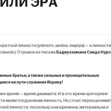
 ИЛИ ЭРА
нкретной личности (учёного, шейха, лидера) — к личности
ховной»). Отрывок из письма
Бадиуззамана Саида Нурс
анные братья, а также сильные и проницательные
иеся на пути служения Корану!
нее время — время джамаата. И в это время критерием
ти является духовная личность. Не стоит переоценива
тной личности, поскольку она единична, материальна и