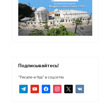
Подписывайтесь!
"Рисале-и Нур" в соцсетях
telegram
youtube
facebook
instagram
x
vkontakte