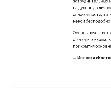
затруднительных и
на духовную личнос
сплочённости, в э
некой бесподобно
Основываясь на это
степенью маршальс
прикрытия основн
— Из книги «Каста