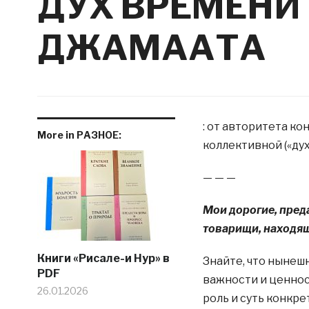
​​ДУХ ВРЕМЕНИ
ДЖАМААТА
: от авторитета ко
More in РАЗНОЕ:
коллективной («ду
— — —
Мои дорогие, пред
товарищи, находящ
Книги «Рисале-и Нур» в
Знайте, что нынеш
PDF
важности и ценнос
26.01.2026
роль и суть конкре