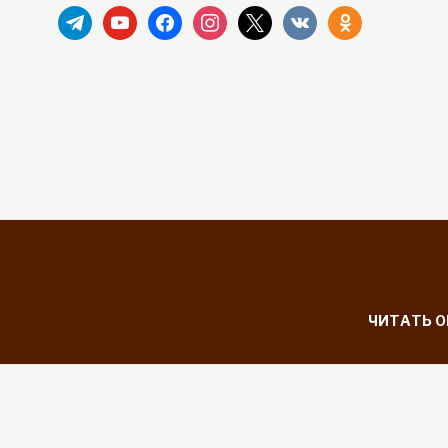
telegram
youtube
facebook
instagram
x
vkontakte
odnoklassniki
ЧИТАТЬ 