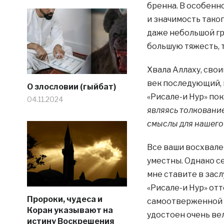
бренна. В особенн
и значимость тако
даже небольшой гр
бо‌льшую тяжесть, 
Хвала Аллаху, сво
век последующий, 
О злословии (гыйбат)
«Рисале-и Нур» пок
04.11.2024
являясь толковани
смыслы для нашего 
Все ваши восхвале
уместны. Однако се
мне ставите в засл
«Рисале-и Нур» отт
Пророки, чудеса и
самоотверженной п
Коран указывают на
удостоен очень вел
истину Воскрешения