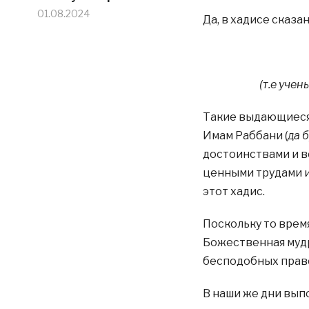
01.08.2024
Да, в хадисе сказан
(т.е уче
Такие выдающиеся 
Имам Раббани (
да 
достоинствами и в
ценными трудами и
этот хадис.
Поскольку то врем
Божественная мудр
бесподобных пра
В наши же дни вып