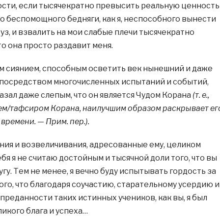
ости, если тысячекратно превысить реальную ценность
го беспомощного бедняги, как я, неспособного вынести
уз, и взвалить на мои слабые плечи тысячекратно
то она просто раздавит меня.
им сиянием, способным осветить век нынешний и даже
посредством многочисленных испытаний и событий,
азал даже слепым, что он является Чудом Корана
(т. е.,
ем/тафсиром Корана, наилучшим образом раскрывает ег
времени. — Прим. пер.).
ния и возвеличивания, адресованные ему, целиком
бя я не считаю достойным и тысячной доли того, что вы
угу. Тем не менее, я вечно буду испытывать гордость за
ого, что благодаря соучастию, старательному усердию и
реданности таких истинных учеников, как вы, я был
икого блага и успеха…