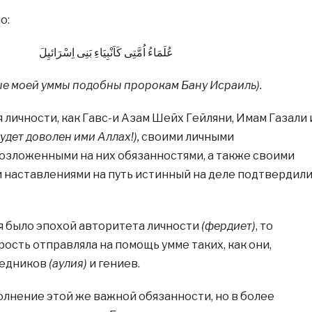
о:
عُلَمَاءُ اُمَّتِى كَاَنْبِيَاءِ بَنِى اِسْرَائيِلَ
ные моей уммы подобны пророкам Бану Исраиль).
личности, как Гавс-и Азам Шейх Гейляни, Имам Газали 
будет доволен ими Аллах!),
своими личными
озложенными на них обязанностями, а также своими
 наставлениями на путь истинный на деле подтвердил
я было эпохой авторитета личности
(фердиет)
, то
ость отправляла на помощь умме таких, как они,
ведников
(аулия)
и гениев.
олнение этой же важной обязанности, но в более