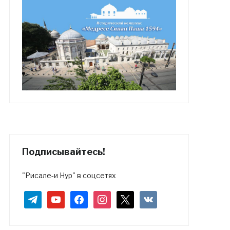
Подписывайтесь!
"Рисале-и Нур" в соцсетях
telegram
youtube
facebook
instagram
x
vkontakte