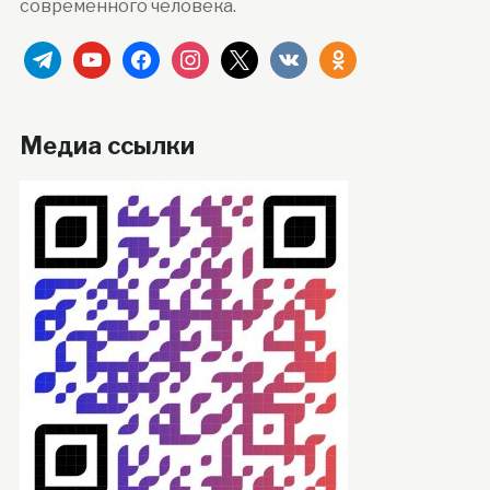
современного человека.
telegram
youtube
facebook
instagram
x
vkontakte
odnoklassniki
Медиа ссылки