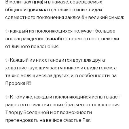
В молитвах (
дуа
) и в намазе, совершаемых
общиной (
джамаат
), а также в иных видах
совместного поклонения заключён великий смысл:
✨ каждый из поклоняющихся получает большее
вознаграждение (
саваб
) от совместного, нежели
от личного поклонения.
✨ Каждый из них становится друг для друга
ходатайствующим заступником и свидетелем, а
также молящимся за других, и, в особенности, за
Пророка ﷺ
✨ К тому же, каждый поклоняющийся испытывает
радость от счастья своих братьев, от поклонения
Творцу Вселенной и от возможности
претендовать на вечное счастье Рая.