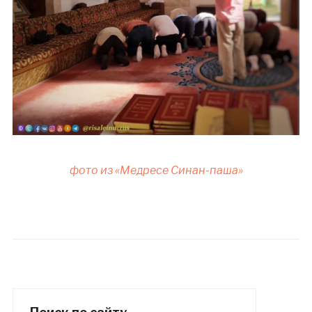
фото из «Медресе Синан-паша»