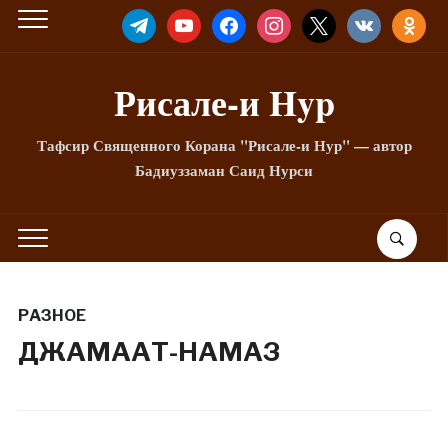
TELEGRAM
YOUTUBE
FACEBOOK
INSTAGRAM
X
VKONTAKTE
ODNOKLA
Рисале-и Hyp
Тафсир Священного Корана "Рисале-и Нур" — автор
Бадиуззаман Саид Нурси
РАЗНОЕ
ДЖАМААТ-НАМАЗ