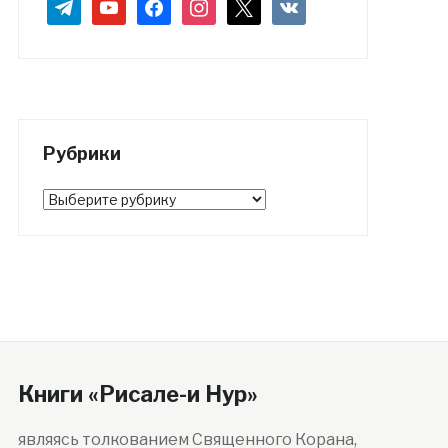
telegram
youtube
facebook
instagram
x
vkontakte
Рубрики
Рубрики
Книги «Рисале-и Нур»
являясь толкованием Священного Корана,