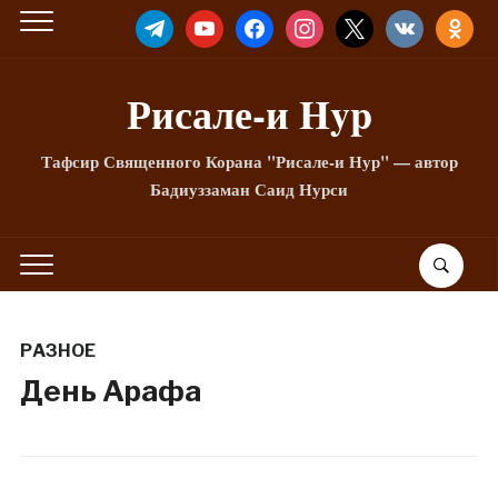
TELEGRAM
YOUTUBE
FACEBOOK
INSTAGRAM
X
VKONTAKTE
ODNOKLA
Рисале-и Hyp
Тафсир Священного Корана "Рисале-и Нур" — автор
Бадиуззаман Саид Нурси
РАЗНОЕ
День Арафа