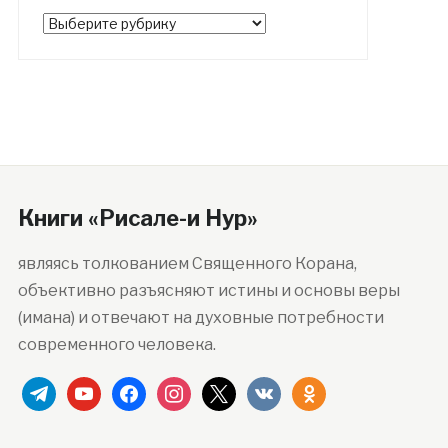
Рубрики
Книги «Рисале-и Нур»
являясь толкованием Священного Корана,
объективно разъясняют истины и основы веры
(имана) и отвечают на духовные потребности
современного человека.
telegram
youtube
facebook
instagram
x
vkontakte
odnoklassniki