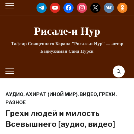
TELEGRAM
YOUTUBE
FACEBOOK
INSTAGRAM
X
VKONTAKTE
ODNOKLA
Рисале-и Hyp
Тафсир Священного Корана "Рисале-и Нур" — автор
Бадиуззаман Саид Нурси
АУДИО
,
АХИРАТ (ИНОЙ МИР)
,
ВИДЕО
,
ГРЕХИ
,
РАЗНОЕ
Грехи людей и милость
Всевышнего [аудио, видео]