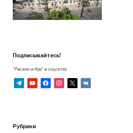
Подписывайтесь!
"Рисале-и Нур" в соцсетях
telegram
youtube
facebook
instagram
x
vkontakte
Рубрики