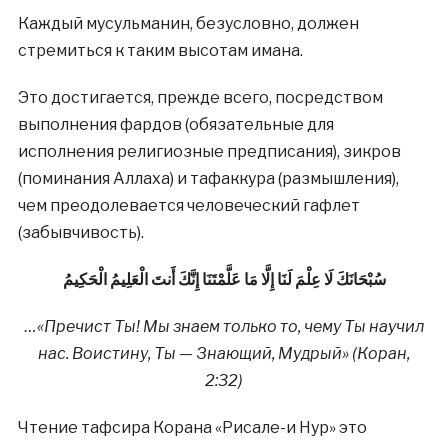
Каждый мусульманин, безусловно, должен
стремиться к таким высотам имана.
Это достигается, прежде всего, посредством
выполнения фардов (обязательные для
исполнения религиозные предписания), зикров
(поминания Аллаха) и тафаккура (размышления),
чем преодолевается человеческий гафлет
(забывчивость).
سُبْحَانَكَ لَا عِلْمَ لَنَا إِلَّا مَا عَلَّمْتَنَا إِنَّكَ أَنتَ الْعَلِيمُ الْحَكِيمُ
…«Пречист Ты! Мы знаем только то, чему Ты научил
нас. Воистину, Ты — Знающий, Мудрый» (Коран,
2:32)
Чтение тафсира Корана «Рисале-и Нур» это