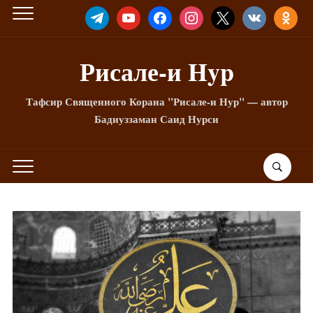
TELEGRAM
YOUTUBE
FACEBOOK
INSTAGRAM
X
VKONTAKTE
ODNOKLA
Рисале-и Hyp
Тафсир Священного Корана "Рисале-и Нур" — автор
Бадиуззаман Саид Нурси