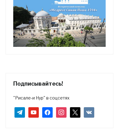
Подписывайтесь!
"Рисале-и Нур" в соцсетях
telegram
youtube
facebook
instagram
x
vkontakte