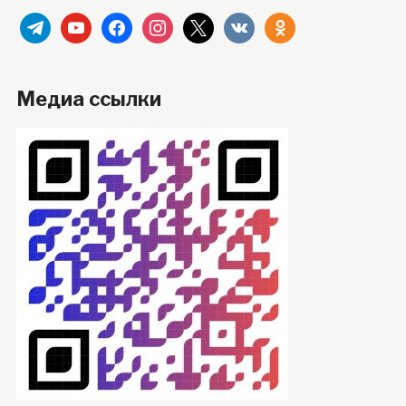
telegram
youtube
facebook
instagram
x
vkontakte
odnoklassniki
Медиа ссылки