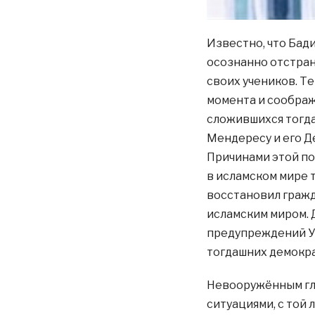
Известно, что Бад
осознанно отстрани
своих учеников. Т
момента и соображ
сложившихся тогда
Мендересу и его Д
Причинами этой по
в исламском мире 
восстановил гражд
исламским миром.
предупреждений Ус
тогдашних демокра
Невооружённым гл
ситуациями, с той 