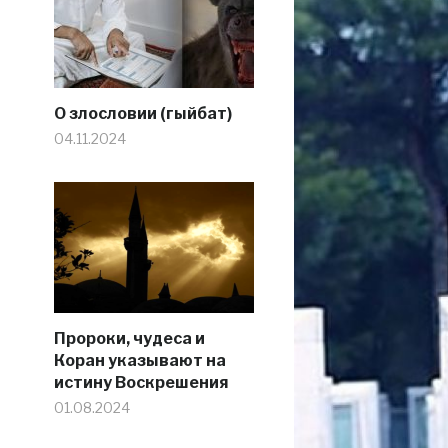
О злословии (гыйбат)
04.11.2024
Пророки, чудеса и
Коран указывают на
истину Воскрешения
01.08.2024