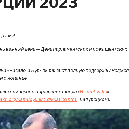
РЦИИ 2023
друзья!
ень важный день — День парламентских и президентских
ники «Рисале-и Нур» выражают полную поддержку Реджеп
его команде.
сылке приведено обращение фонда «
Hizmet Vakfı
»:
akfi.org/kamuoyunun-dikkatine.html
(на турецком).