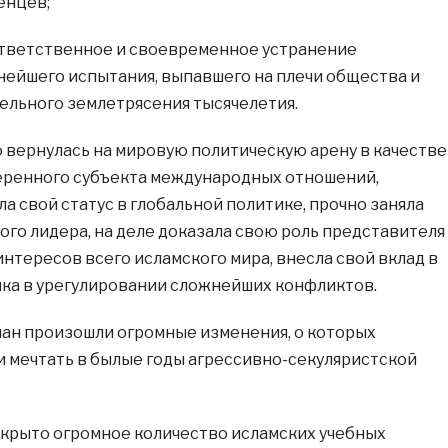
енцев;
ответственное и своевременное устранение
ейшего испытания, выпавшего на плечи общества и
ельного землетрясения тысячелетия.
о вернулась на мировую политическую арену в качестве
еренного субъекта международных отношений,
а свой статус в глобальной политике, прочно заняла
ого лидера, на деле доказала свою роль представителя
нтересов всего исламского мира, внесла свой вклад в
ка в урегулировании сложнейших конфликтов.
ьман произошли огромные изменения, о которых
 мечтать в былые годы агрессивно-секуляристской
крытo огромное количество исламских учебных