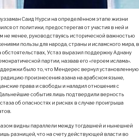
иуззаман Саид Нурси на определённом этапе жизни
лся от политики, предостерегая от участия в ней и
ем не менее, руководствуясь исторической важностью
ениями пользы для народа, страны и исламского мира, в
 обстоятельствах, Устаз выразил поддержку Аднану
емократической партии, назвав его «героем ислама».
ддержки было то, что Мендерес вернул установленную
традицию произнесения азана на арабском языке,
анские права и свободы и наладил отношения с
 Дальнейшие события лишь подтвердили верность
таза об опасностях и рисках в случае проигрыша
тов.
азом видны параллели между тогдашней и нынешней
лишь разницей, что на счету действующей власти во