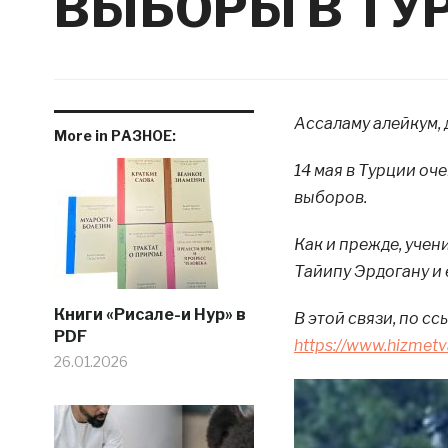
ВЫБОРЫ В ТУ
Ассаламу алейкум, 
More in РАЗНОЕ:
14 мая в Турции оч
выборов.
Как и прежде, уче
Тайипу Эрдогану и 
Книги «Рисале-и Нур» в
В этой связи, по с
PDF
https://www.hizmetv
26.01.2026