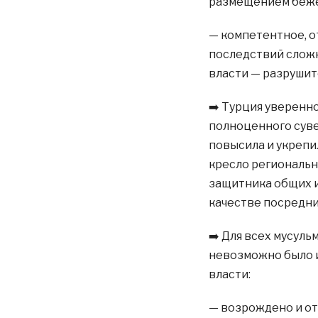
размещением беж
— компетентное, 
последствий сложн
власти — разрушит
➡️ Турция уверенн
полноценного сув
повысила и укрепил
кресло региональн
защитника общих и
качестве посредни
➡️ Для всех мусул
невозможно было и
власти:
— возрожденo и от