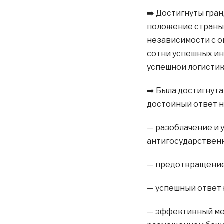
➡️ Достигнуты гра
положение страны.
независимости с о
сотни успешных ин
успешной логистик
➡️ Была достигнут
достойный ответ н
— разоблачение и 
антигосударственн
— предотвращение
— успешный ответ
— эффективный ме