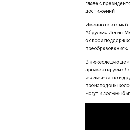
главе с президент
достижений!
Именно поэтому бл
Абдуллах Йегин, Му
о своей поддержке
преобразованиях.
В нижеследующем т
аргументируем обо
исламской, но и др
произведены колос
могут и должны бы