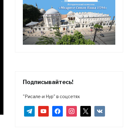
Подписывайтесь!
"Рисале-и Нур" в соцсетях
telegram
youtube
facebook
instagram
x
vkontakte