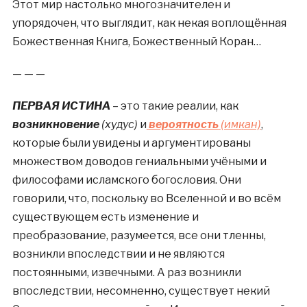
Этот мир настолько многозначителен и
упорядочен, что выглядит, как некая воплощённая
Божественная Книга, Божественный Коран…
— — —
ПЕРВАЯ ИСТИНА
– это такие реалии, как
возникновение
(худус)
и
вероятность
(имкан)
,
которые были увидены и аргументированы
множеством доводов гениальными учёными и
философами исламского богословия. Они
говорили, что, поскольку во Вселенной и во всём
существующем есть изменение и
преобразование, разумеется, все они тленны,
возникли впоследствии и не являются
постоянными, извечными. А раз возникли
впоследствии, несомненно, существует некий