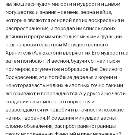
являющиеся чудом милости и мудрости и дивом
могущества и знания – семена, зерна и яйца,
которые являются основой для их воскресения и
распространения, и передав им список своих
деяний и программы выполняемых ими функций,
под покровительством Могущественного
Хранителя (Аллаха) они вверяют их Его мудрости, а
затем погибают. И весной, будучи сотней тысяч
примеров, аргументов и образцов Дня Великого
Воскресения, эти погибшие деревья и корни и
некоторая часть мелких животных точно такими
же оживают и возрождаются. А у другой же части
созданий на их месте сотворяются и
возрождаются их подобия и в точности похожие
на них творения. И создания минувшей весны,
словно объявления, распространяя страницы
своих исполненных функций и предназначений,