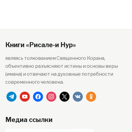
Книги «Рисале-и Нур»
являясь толкованием Священного Корана,
объективно разъясняют истины и основы веры
(имана) и отвечают на духовные потребности
современного человека.
telegram
youtube
facebook
instagram
x
vkontakte
odnoklassniki
Медиа ссылки