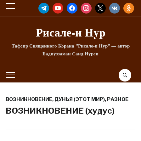
TELEGRAM
YOUTUBE
FACEBOOK
INSTAGRAM
X
VKONTAKTE
ODNOKLA
Рисале-и Hyp
Тафсир Священного Корана "Рисале-и Нур" — автор
Бадиуззаман Саид Нурси
ВОЗНИКНОВЕНИЕ
,
ДУНЬЯ (ЭТОТ МИР)
,
РАЗНОЕ
ВОЗНИКНОВЕНИЕ (худус)