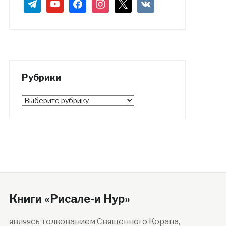
telegram
youtube
facebook
instagram
x
vkontakte
Рубрики
Рубрики
Книги «Рисале-и Нур»
являясь толкованием Священного Корана,