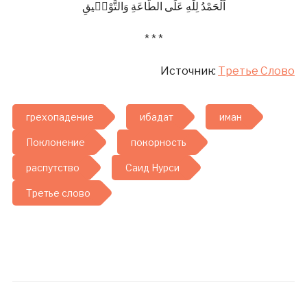
اَلْحَمْدُ لِلّٰهِ عَلَى الطَّاعَةِ وَالتَّوْفٖيقِ
* * *
Источник:
Третье Слово
грехопадение
ибадат
иман
Поклонение
покорность
распутство
Саид Нурси
Третье слово