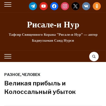
TELEGRAM
YOUTUBE
FACEBOOK
INSTAGRAM
X
VKONTAKTE
ODNOKLA
Рисале-и Hyp
Тафсир Священного Корана "Рисале-и Нур" — автор
Бадиуззаман Саид Нурси
РАЗНОЕ
,
ЧЕЛОВЕК
Великая прибыль и
Колоссальный убыток