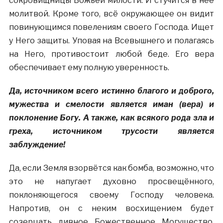
сокровищницы Божьей милости. И стучится в неё
молитвой. Кроме того, всё окружающее он видит
повинующимся повелениям своего Господа. Ищет
у Него защиты. Уповая на Всевышнего и полагаясь
на Него, противостоит любой беде. Его вера
обеспечивает ему полную уверенность.
Да, источником всего истинно благого и доброго,
мужества и смелости является иман (вера) и
поклонение Богу. А также, как всякого рода зла и
греха, источником трусости является
заблуждение!
Да, если Земля взорвётся как бомба, возможно, что
это не напугает духовно просвещённого,
поклоняющегося своему Господу человека.
Напротив, он с неким восхищением будет
созерцать дивное Божественное Могущество.