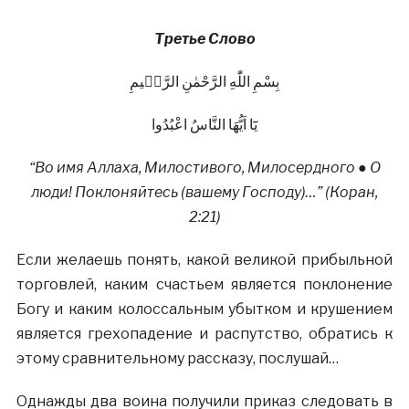
Третье Слово
بِسْمِ اللّٰهِ الرَّحْمٰنِ الرَّحٖيمِ
يَٓا اَيُّهَا النَّاسُ اعْبُدُوا
“Во имя Аллаха, Милостивого, Милосердного ● О
люди! Поклоняйтесь (вашему Господу)…” (Коран,
2:21)
Если желаешь понять, какой великой прибыльной
торговлей, каким счастьем является поклонение
Богу и каким колоссальным убытком и крушением
является грехопадение и распутство, обратись к
этому сравнительному рассказу, послушай…
Однажды два воина получили приказ следовать в