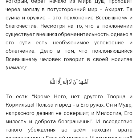
который, берет начало из Мира Душ, проходит
через могилу в потусторонний мир – Ахират. Та
сумка и оружие – это поклонение Всевышнему и
благочестие. Несмотря на то, что в поклонении
существует внешняя обременительность, однако в
его сути есть необъяснимое успокоение и
облегчение. Дело в том, что поклоняющийся
Всевышнему человек говорит в своей молитве
(намазе)
:
اَشْهَدُ اَنْ لَا اِلٰهَ اِلَّا اللّٰهُ
То есть: “Кроме Него, нет другого Творца и
Кормильца! Польза и вред – в Его руках. Он и Мудр,
напрасного деяния не совершит; и Милостив, Его
милость и доброта безграничны”. И вследствие
такого убеждения во всём находит врата