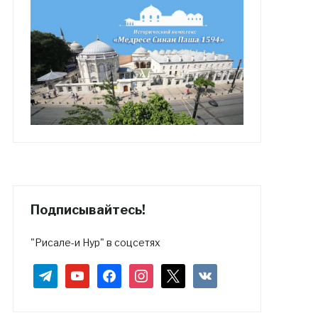
Подписывайтесь!
"Рисале-и Нур" в соцсетях
telegram
youtube
facebook
instagram
x
vkontakte