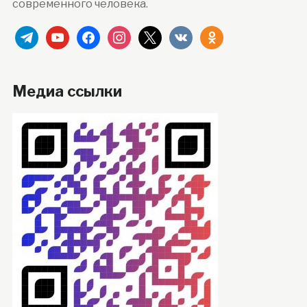
современного человека.
telegram
youtube
facebook
instagram
x
vkontakte
odnoklassniki
Медиа ссылки