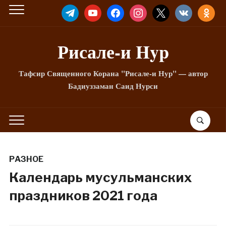
TELEGRAM
YOUTUBE
FACEBOOK
INSTAGRAM
X
VKONTAKTE
ODNOKLA
Рисале-и Hyp
Тафсир Священного Корана "Рисале-и Нур" — автор
Бадиуззаман Саид Нурси
РАЗНОЕ
Календарь мусульманских
праздников 2021 года