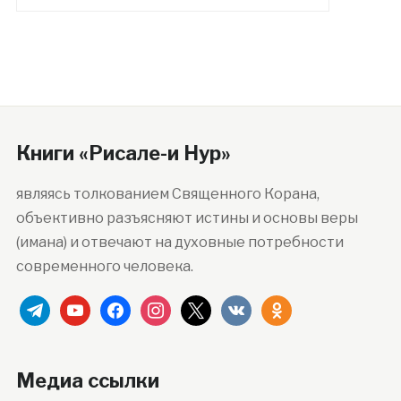
Книги «Рисале-и Нур»
являясь толкованием Священного Корана,
объективно разъясняют истины и основы веры
(имана) и отвечают на духовные потребности
современного человека.
telegram
youtube
facebook
instagram
x
vkontakte
odnoklassniki
Медиа ссылки