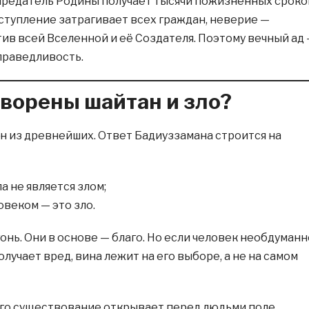
предатель Родины получает тысячи пожизненных сроко
еступление затрагивает всех граждан, неверие —
ив всей Вселенной и её Создателя. Поэтому вечный ад
справедливость.
ворены шайтан и зло?
ин из древнейших. Ответ Бадиуззамана строится на
а не является злом;
овеком — это зло.
онь. Они в основе — благо. Но если человек необдуманн
олучает вред, вина лежит на его выборе, а не на самом
 его существование открывает перед людьми поле