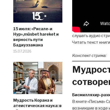
15 июля: «Рисале-и
Нур»,müsbet hareket и
слушать аудио стр
верность пути
Читать текст книг
Бадиуззамана
15.07.2026
Конспект стрима:
Мудрост
сотворе
Бисмилляхир-рах
Мудрость Корана и
В
книге «Письма»
Са
атеистическая наука: в
возникшие в ходе 