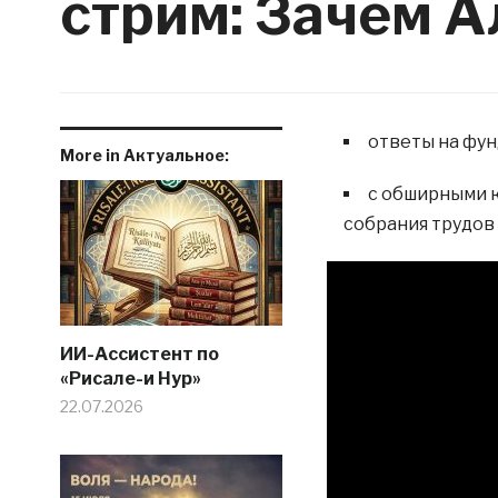
стрим: Зачем А
ответы на фу
More in Актуальное:
с обширными 
собрания трудов 
ИИ-Ассистент по
«Рисале-и Нур»
22.07.2026