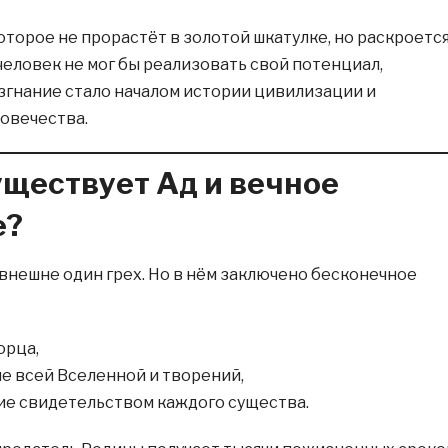
оторое не прорастёт в золотой шкатулке, но раскроетс
человек не мог бы реализовать свой потенциал,
Изгнание стало началом истории цивилизации и
ловечества.
ществует Ад и вечное
е?
внешне один грех. Но в нём заключено бесконечное
орца,
е всей Вселенной и творений,
е свидетельством каждого существа.