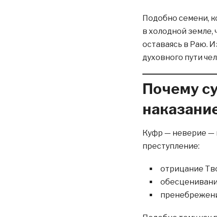
Подобно семени, к
в холодной земле, 
оставаясь в Раю. 
духовного пути че
Почему су
наказани
Куфр — неверие — 
преступление:
отрицание Тв
обесценивани
пренебрежени