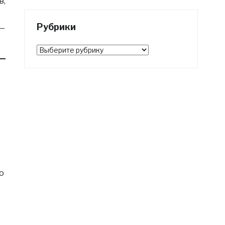
в,
Рубрики
 —
Рубрики
о