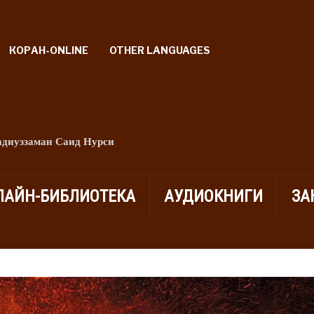
КОРАН-ONLINE
OTHER LANGUAGES
адиуззаман Саид Нурси
ЛАЙН-БИБЛИОТЕКА
АУДИОКНИГИ
ЗА