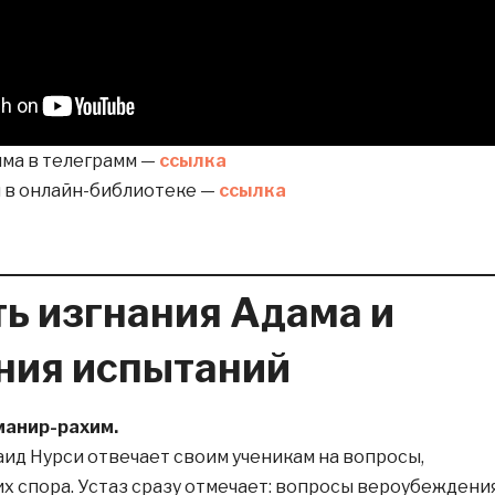
има в телеграмм —
ссылка
и в онлайн-библиотеке —
ссылка
ь изгнания Адама и
ния испытаний
манир-рахим.
ид Нурси отвечает своим ученикам на вопросы,
их спора. Устаз сразу отмечает: вопросы вероубеждени