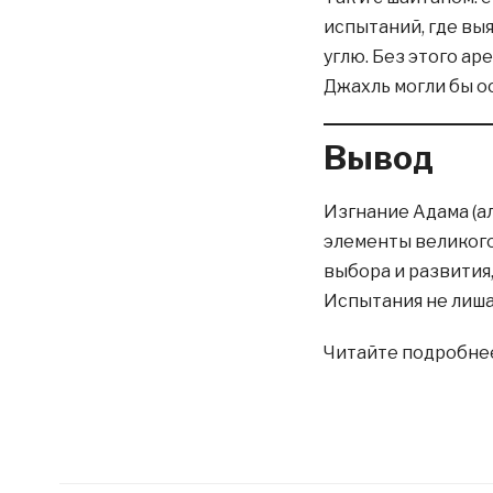
испытаний, где вы
углю. Без этого ар
Джахль могли бы ос
Вывод
Изгнание Адама (ал
элементы великого
выбора и развития
Испытания не лиша
Читайте подробне