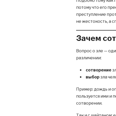
Подобно тому как 
потому что его пр
преступление прот
не жестокость, а 
Зачем сот
Вопрос о зле — од
различении:
сотворение
зл
выбор
зла чел
Пример: дождь и ог
пользуется ими и п
сотворении.
Так и с шайтаном: