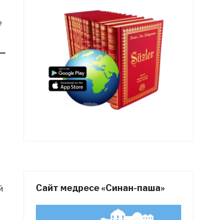
е
Сайт медресе «Синан-паша»
й