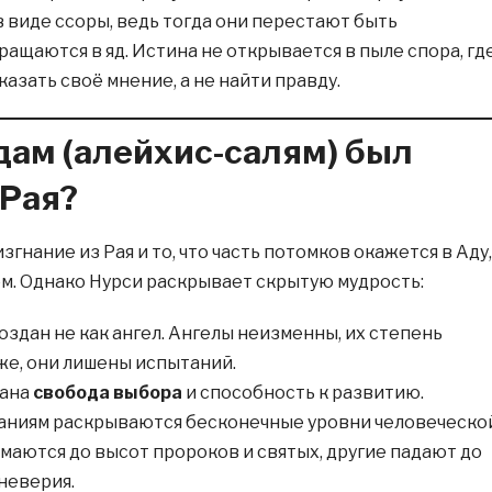
в виде ссоры, ведь тогда они перестают быть
ащаются в яд. Истина не открывается в пыле спора, гд
азать своё мнение, а не найти правду.
ам (алейхис-салям) был
 Рая?
изгнание из Рая и то, что часть потомков окажется в Аду,
м. Однако Нурси раскрывает скрытую мудрость:
оздан не как ангел. Ангелы неизменны, их степень
 же, они лишены испытаний.
дана
свобода выбора
и способность к развитию.
аниям раскрываются бесконечные уровни человеческо
маются до высот пророков и святых, другие падают до
неверия.