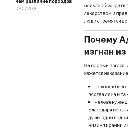
чём различие подходов
нельзя обсуждать 
09.07.2026
лекарством и превр
люди стремятся док
Почему Ад
изгнан из
На первый взгляд, 
кажется наказание
Человек был с
всегда одна и та
Человеку же 
Благодаря испыт
души: одни подни
низин тирании и 