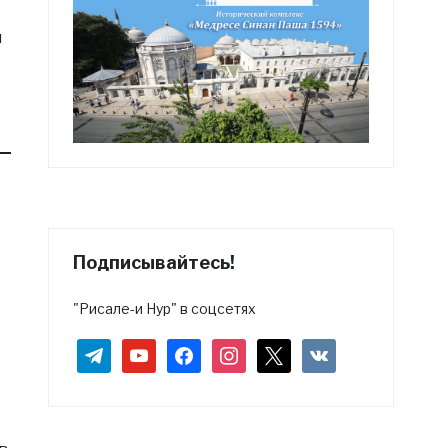
я
Подписывайтесь!
"Рисале-и Нур" в соцсетях
telegram
youtube
facebook
instagram
x
vkontakte