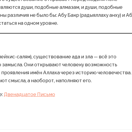
являются души, подобные алмазам, и души, подобные
ены различия не было бы: Абу Бакр (радыяллаху анху) и А
таться на одном уровне.
ейхис-салям), существование ада и зла — всё это
 замысла. Они открывают человеку возможность
, проявления имён Аллаха через историю человечества.
ют смысла, а наоборот, наполняют его.
е:
Двенадцатое Письмо