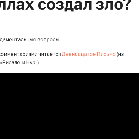
ллах создал зло?
ндаментальные вопросы
комментариями читается
Двенадцатое Письмо
(из
«Рисале-и Нур»)