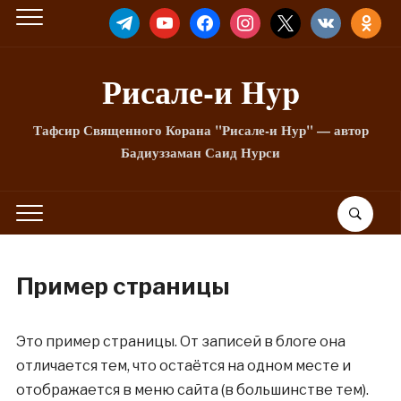
TELEGRAM
YOUTUBE
FACEBOOK
INSTAGRAM
X
VKONTAKTE
ODNOKLA
Рисале-и Hyp
Тафсир Священного Корана "Рисале-и Нур" — автор
Бадиуззаман Саид Нурси
Пример страницы
Это пример страницы. От записей в блоге она
отличается тем, что остаётся на одном месте и
отображается в меню сайта (в большинстве тем).