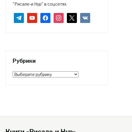
"Рисале-и Нур" в соцсетях
telegram
youtube
facebook
instagram
x
vkontakte
Рубрики
Рубрики
Книги «Рисале-и Нур»