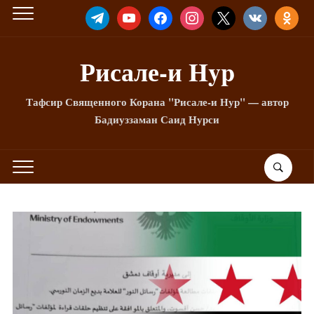
TELEGRAM
YOUTUBE
FACEBOOK
INSTAGRAM
X
VKONTAKTE
ODNOKLA
Рисале-и Hyp
Тафсир Священного Корана "Рисале-и Нур" — автор
Бадиуззаман Саид Нурси