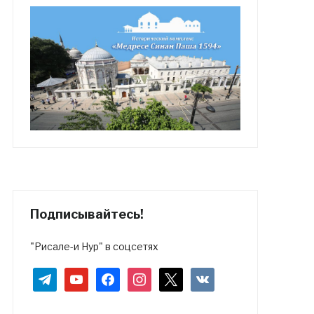
Подписывайтесь!
"Рисале-и Нур" в соцсетях
telegram
youtube
facebook
instagram
x
vkontakte