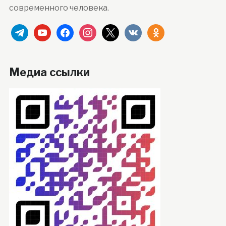
современного человека.
telegram
youtube
facebook
instagram
x
vkontakte
odnoklassniki
Медиа ссылки