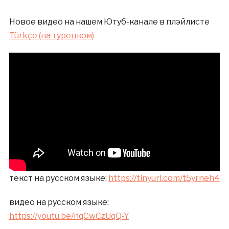
Новое видео на нашем Ютуб-канале в плэйлисте
Türkçe (на турецком)
текст на русском языке:
https://tinyurl.com/t5yrneh4
видео на русском языке:
https://youtu.be/nqCwCzUqQ-Y