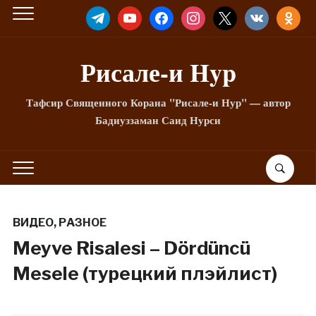
TELEGRAM
YOUTUBE
FACEBOOK
INSTAGRAM
X
VKONTAKTE
ODNOKLA
Рисале-и Hyp
Тафсир Священного Корана "Рисале-и Нур" — автор
Бадиуззаман Саид Нурси
ВИДЕО
,
РАЗНОЕ
Meyve Risalesi – Dördüncü
Mesele (турецкий плэйлист)