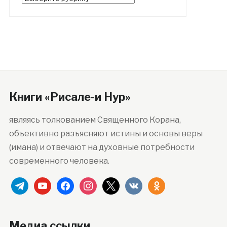
Книги «Рисале-и Нур»
являясь толкованием Священного Корана,
объективно разъясняют истины и основы веры
(имана) и отвечают на духовные потребности
современного человека.
telegram
youtube
facebook
instagram
x
vkontakte
odnoklassniki
Медиа ссылки