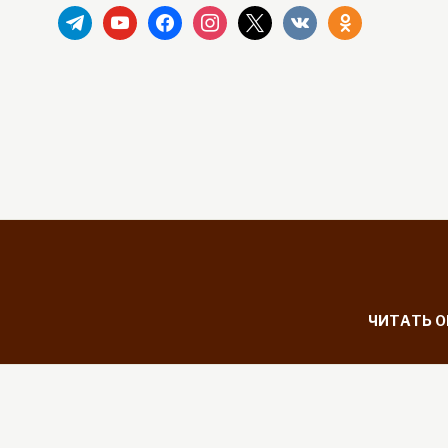
telegram
youtube
facebook
instagram
x
vkontakte
odnoklassniki
ЧИТАТЬ 