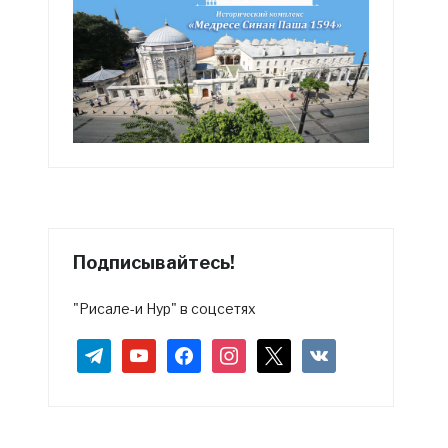
Подписывайтесь!
"Рисале-и Нур" в соцсетях
telegram
youtube
facebook
instagram
x
vkontakte