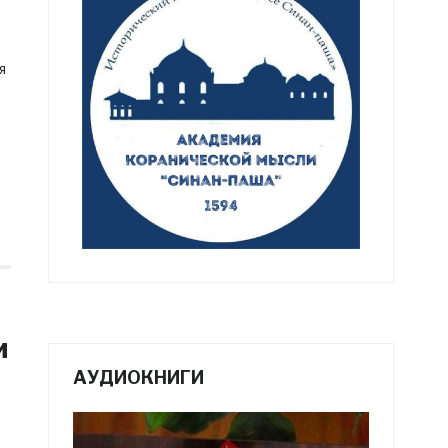
я
и
и
АУДИОКНИГИ