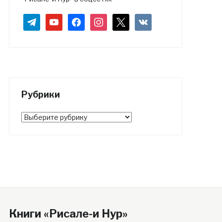
telegram
youtube
facebook
instagram
x
vkontakte
Рубрики
Рубрики
Книги «Рисале-и Нур»