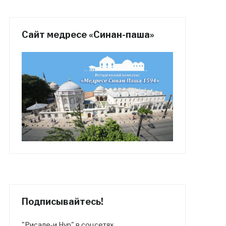
Сайт медресе «Синан-паша»
Подписывайтесь!
"Рисале-и Нур" в соцсетях