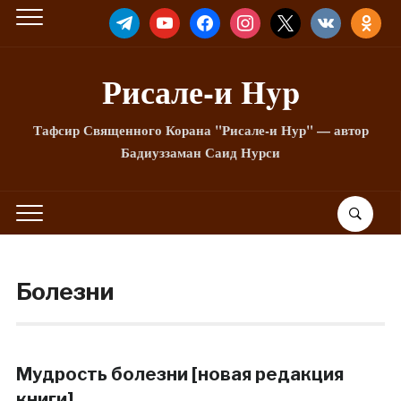
TELEGRAM
YOUTUBE
FACEBOOK
INSTAGRAM
X
VKONTAKTE
ODNOKLA
Рисале-и Hyp
Тафсир Священного Корана "Рисале-и Нур" — автор
Бадиуззаман Саид Нурси
Болезни
Мудрость болезни [новая редакция
книги]