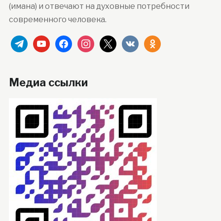
(имана) и отвечают на духовные потребности
современного человека.
telegram
youtube
facebook
instagram
x
vkontakte
odnoklassniki
Медиа ссылки