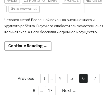
Аудио
ДУНЬЯ (ЭТОТ МИР)
РАЗНОЕ
ЧЕЛОВЕК
Язык состояний
Человек в этой Вселенной похож на очень нежного и
хрупкого ребёнка. В сути его слабости заключается некая
великая сила, а в его бессилии – огромное могущество…
Continue Reading →
← Previous
1
…
4
5
6
7
8
…
17
Next →