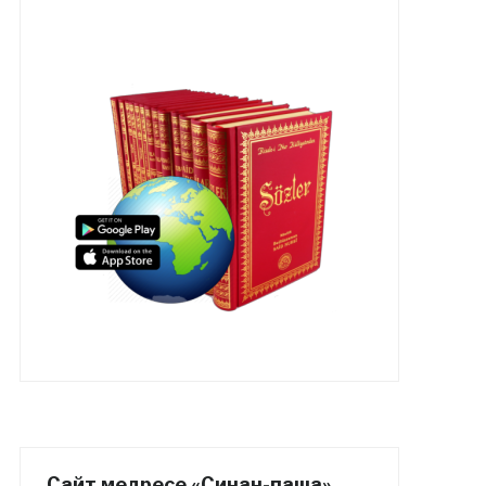
Сайт медресе «Синан-паша»