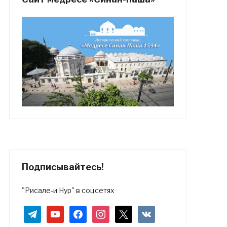
Подписывайтесь!
"Рисале-и Нур" в соцсетях
telegram
youtube
facebook
instagram
x
vkontakte