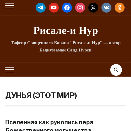
TELEGRAM
YOUTUBE
FACEBOOK
INSTAGRAM
X
VKONTAKTE
ODNOKLA
Рисале-и Hyp
Тафсир Священного Корана "Рисале-и Нур" — автор
Бадиуззаман Саид Нурси
ДУНЬЯ (ЭТОТ МИР)
Вселенная как рукопись пера
Божественного могущества