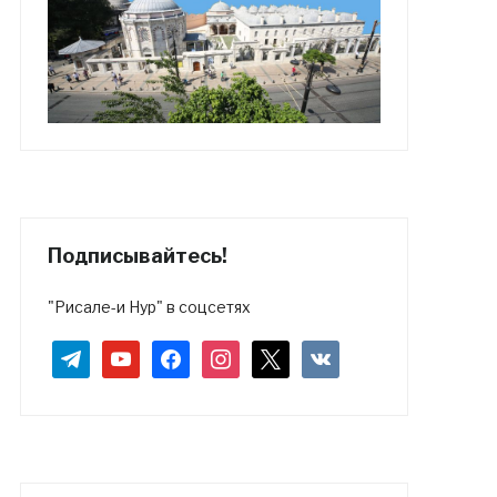
Подписывайтесь!
"Рисале-и Нур" в соцсетях
telegram
youtube
facebook
instagram
x
vkontakte