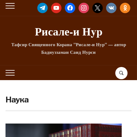
TELEGRAM
YOUTUBE
FACEBOOK
INSTAGRAM
X
VKONTAKTE
ODNOKLA
Рисале-и Hyp
Тафсир Священного Корана "Рисале-и Нур" — автор
Бадиуззаман Саид Нурси
Наука