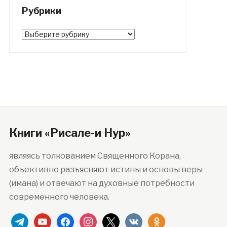
Рубрики
Рубрики
Книги «Рисале-и Нур»
являясь толкованием Священного Корана,
объективно разъясняют истины и основы веры
(имана) и отвечают на духовные потребности
современного человека.
telegram
youtube
facebook
instagram
x
vkontakte
odnoklassniki