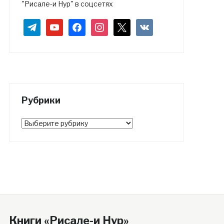
"Рисале-и Нур" в соцсетях
telegram
youtube
facebook
instagram
x
vkontakte
Рубрики
Рубрики
Книги «Рисале-и Нур»