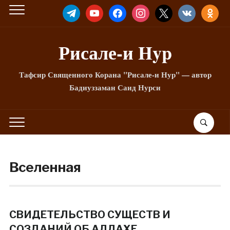
TELEGRAM
YOUTUBE
FACEBOOK
INSTAGRAM
X
VKONTAKTE
ODNOKLA
Рисале-и Hyp
Тафсир Священного Корана "Рисале-и Нур" — автор
Бадиуззаман Саид Нурси
Вселенная
СВИДЕТЕЛЬСТВО СУЩЕСТВ И
СОЗДАНИЙ ОБ АЛЛАХЕ