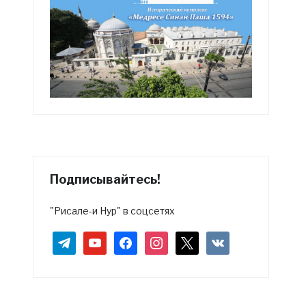
Подписывайтесь!
"Рисале-и Нур" в соцсетях
telegram
youtube
facebook
instagram
x
vkontakte