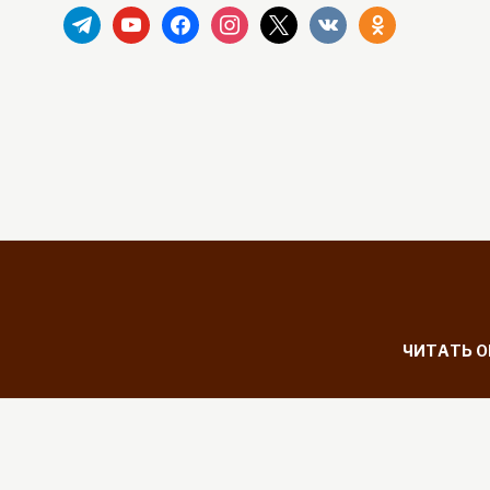
telegram
youtube
facebook
instagram
x
vkontakte
odnoklassniki
ЧИТАТЬ 