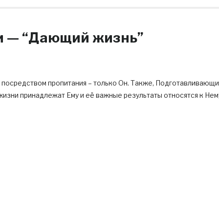
 يُحْيٖى — Юхйи — “Дающий жизнь”
 посредством пропитания – только Он. Также, Подготавливающ
жизни принадлежат Ему и её важные результаты относятся к Нем