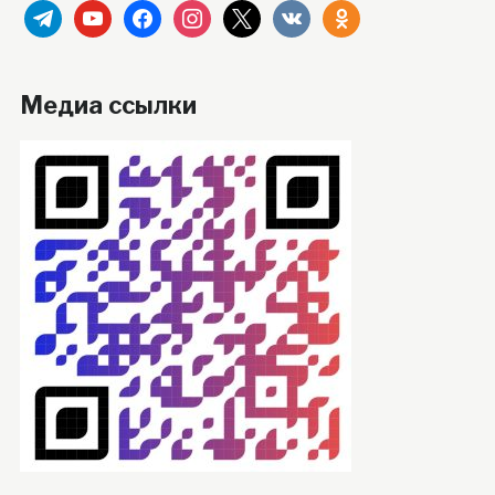
telegram
youtube
facebook
instagram
x
vkontakte
odnoklassniki
Медиа ссылки