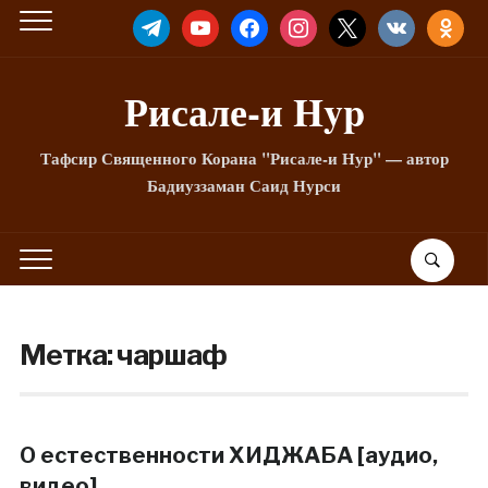
TELEGRAM
YOUTUBE
FACEBOOK
INSTAGRAM
X
VKONTAKTE
ODNOKLA
Рисале-и Hyp
Тафсир Священного Корана "Рисале-и Нур" — автор
Бадиуззаман Саид Нурси
Метка:
чаршаф
О естественности ХИДЖАБА [аудио,
видео]