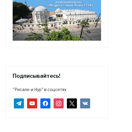
Подписывайтесь!
"Рисале-и Нур" в соцсетях
telegram
youtube
facebook
instagram
x
vkontakte