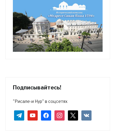
Подписывайтесь!
"Рисале-и Нур" в соцсетях
telegram
youtube
facebook
instagram
x
vkontakte