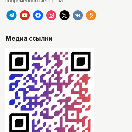
современного человека.
telegram
youtube
facebook
instagram
x
vkontakte
odnoklassniki
Медиа ссылки