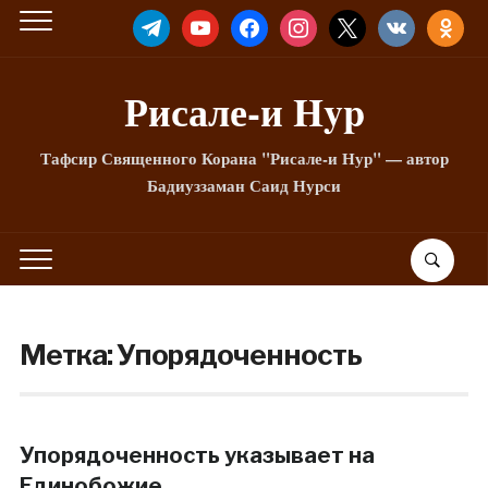
TELEGRAM
YOUTUBE
FACEBOOK
INSTAGRAM
X
VKONTAKTE
ODNOKLA
Рисале-и Hyp
Тафсир Священного Корана "Рисале-и Нур" — автор
Бадиуззаман Саид Нурси
Метка:
Упорядоченность
Упорядоченность указывает на
Единобожие