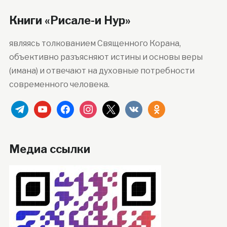
Книги «Рисале-и Нур»
являясь толкованием Священного Корана,
объективно разъясняют истины и основы веры
(имана) и отвечают на духовные потребности
современного человека.
telegram
youtube
facebook
instagram
x
vkontakte
odnoklassniki
Медиа ссылки