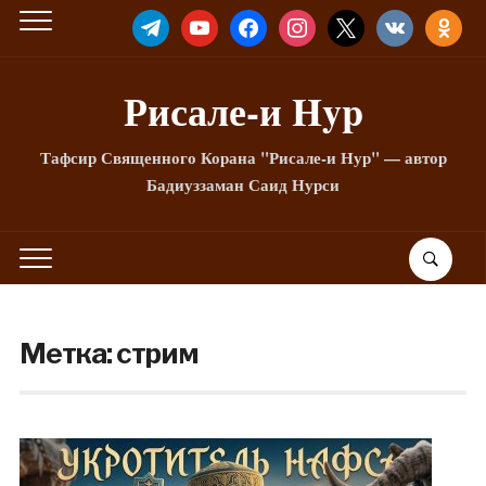
TELEGRAM
YOUTUBE
FACEBOOK
INSTAGRAM
X
VKONTAKTE
ODNOKLA
Рисале-и Hyp
Тафсир Священного Корана "Рисале-и Нур" — автор
Бадиуззаман Саид Нурси
Метка:
стрим