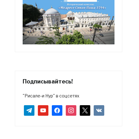
Подписывайтесь!
"Рисале-и Нур" в соцсетях
telegram
youtube
facebook
instagram
x
vkontakte