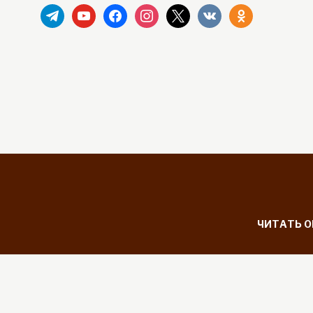
telegram
youtube
facebook
instagram
x
vkontakte
odnoklassniki
ЧИТАТЬ 