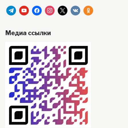
telegram
youtube
facebook
instagram
x
vkontakte
odnoklassniki
Медиа ссылки