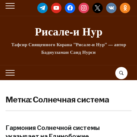
TELEGRAM
YOUTUBE
FACEBOOK
INSTAGRAM
X
VKONTAKTE
ODNOKLA
Рисале-и Hyp
Тафсир Священного Корана "Рисале-и Нур" — автор
Бадиуззаман Саид Нурси
Метка:
Солнечная система
Гармония Солнечной системы
указывает на Единобожие