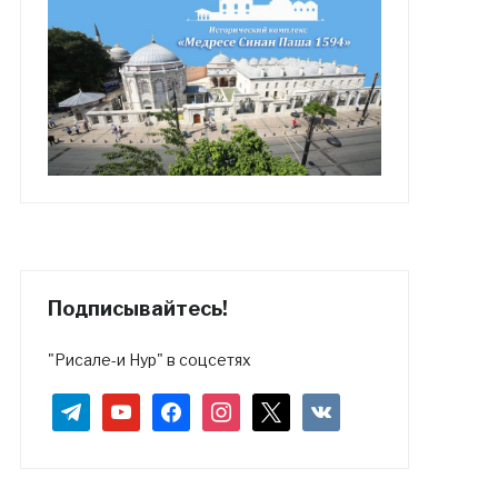
Подписывайтесь!
"Рисале-и Нур" в соцсетях
telegram
youtube
facebook
instagram
x
vkontakte