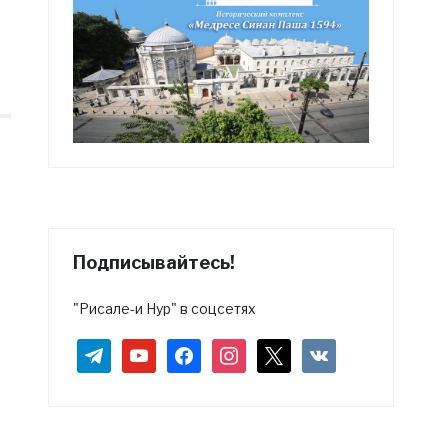
Подписывайтесь!
"Рисале-и Нур" в соцсетях
telegram
youtube
facebook
instagram
x
vkontakte