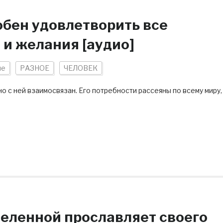
обен удовлетворить все
 и желания [аудио]
ие
РАЗНОЕ
ЧЕЛОВЕК
о с ней взаимосвязан. Его потребности рассеяны по всему миру,
селенной прославляет своего