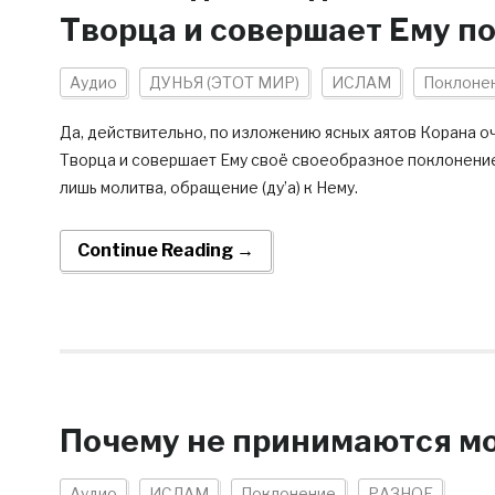
Творца и совершает Ему по
Аудио
ДУНЬЯ (ЭТОТ МИР)
ИСЛАМ
Поклоне
Да, действительно, по изложению ясных аятов Корана о
Творца и совершает Ему своё своеобразное поклонение
лишь молитва, обращение (ду’а) к Нему.
Continue Reading →
Почему не принимаются мо
Аудио
ИСЛАМ
Поклонение
РАЗНОЕ