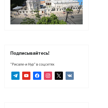
Подписывайтесь!
"Рисале-и Нур" в соцсетях
telegram
youtube
facebook
instagram
x
vkontakte