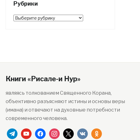
Рубрики
Рубрики
Книги «Рисале-и Нур»
являясь толкованием Священного Корана,
объективно разъясняют истины и основы веры
(имана) и отвечают на духовные потребности
современного человека.
telegram
youtube
facebook
instagram
x
vkontakte
odnoklassniki