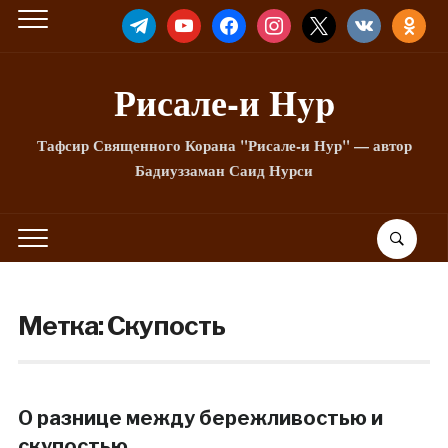
TELEGRAM
YOUTUBE
FACEBOOK
INSTAGRAM
X
VKONTAKTE
ODNOKLA
Рисале-и Hyp
Тафсир Священного Корана "Рисале-и Нур" — автор
Бадиуззаман Саид Нурси
Метка:
Скупость
О разнице между бережливостью и
скупостью