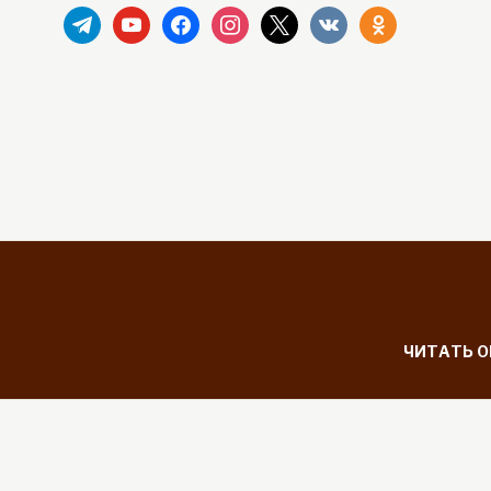
telegram
youtube
facebook
instagram
x
vkontakte
odnoklassniki
ЧИТАТЬ 