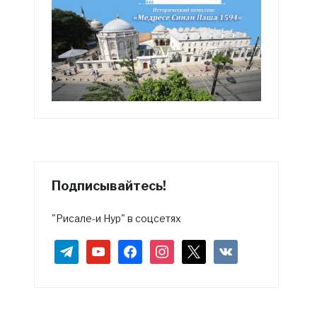
Подписывайтесь!
"Рисале-и Нур" в соцсетях
telegram
youtube
facebook
instagram
x
vkontakte