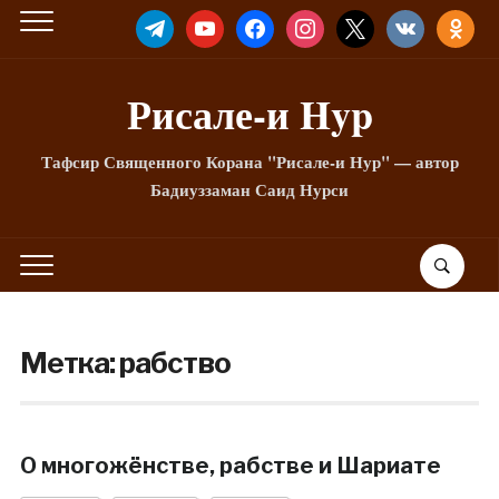
TELEGRAM
YOUTUBE
FACEBOOK
INSTAGRAM
X
VKONTAKTE
ODNOKLA
Рисале-и Hyp
Тафсир Священного Корана "Рисале-и Нур" — автор
Бадиуззаман Саид Нурси
Метка:
рабство
О многожёнстве, рабстве и Шариате