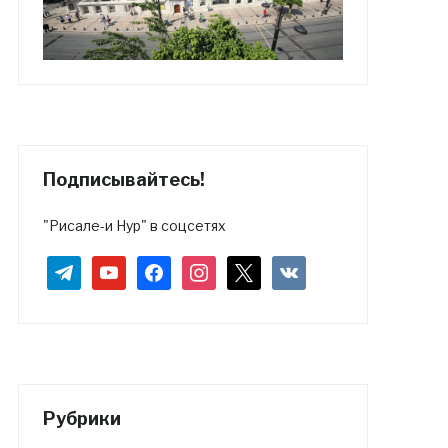
Подписывайтесь!
"Рисале-и Нур" в соцсетях
telegram
youtube
facebook
instagram
x
vkontakte
Рубрики