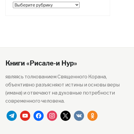
Рубрики
Книги «Рисале-и Нур»
являясь толкованием Священного Корана,
объективно разъясняют истины и основы веры
(имана) и отвечают на духовные потребности
современного человека.
telegram
youtube
facebook
instagram
x
vkontakte
odnoklassniki