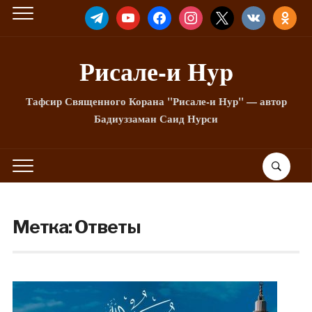
TELEGRAM
YOUTUBE
FACEBOOK
INSTAGRAM
X
VKONTAKTE
ODNOKLA
Рисале-и Hyp
Тафсир Священного Корана "Рисале-и Нур" — автор
Бадиуззаман Саид Нурси
Метка:
Ответы