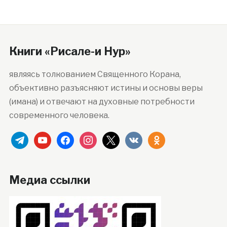
Книги «Рисале-и Нур»
являясь толкованием Священного Корана,
объективно разъясняют истины и основы веры
(имана) и отвечают на духовные потребности
современного человека.
telegram
youtube
facebook
instagram
x
vkontakte
odnoklassniki
Медиа ссылки