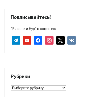
Подписывайтесь!
"Рисале-и Нур" в соцсетях
telegram
youtube
facebook
instagram
x
vkontakte
Рубрики
Рубрики