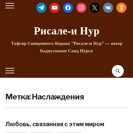
TELEGRAM
YOUTUBE
FACEBOOK
INSTAGRAM
X
VKONTAKTE
ODNOKLA
Рисале-и Hyp
Тафсир Священного Корана "Рисале-и Нур" — автор
Бадиуззаман Саид Нурси
Метка:
Наслаждения
Любовь, связанная с этим миром