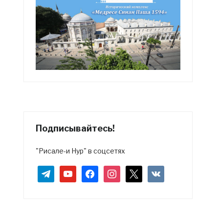
Подписывайтесь!
"Рисале-и Нур" в соцсетях
telegram
youtube
facebook
instagram
x
vkontakte