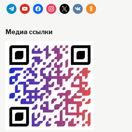
telegram
youtube
facebook
instagram
x
vkontakte
odnoklassniki
Медиа ссылки