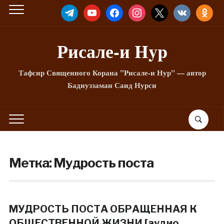
TELEGRAM
YOUTUBE
FACEBOOK
INSTAGRAM
X
VKONTAKTE
ODNOKLA
Рисале-и Hyp
Тафсир Священного Корана "Рисале-и Нур" — автор
Бадиуззаман Саид Нурси
Метка:
Мудрость поста
МУДРОСТЬ ПОСТА ОБРАЩЕННАЯ К
ОБЩЕСТВЕННОЙ ЖИЗНИ [аудио,