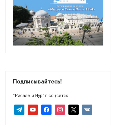
Подписывайтесь!
"Рисале-и Нур" в соцсетях
telegram
youtube
facebook
instagram
x
vkontakte