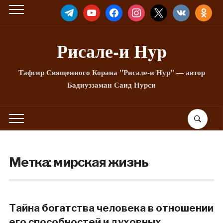
TELEGRAM
YOUTUBE
FACEBOOK
INSTAGRAM
X
VKONTAKTE
ODNOKLA
Рисале-и Hyp
Тафсир Священного Корана "Рисале-и Нур" — автор
Бадиуззаман Саид Нурси
Метка:
мирская жизнь
Тайна богатства человека в отношении
его способностей и духовных