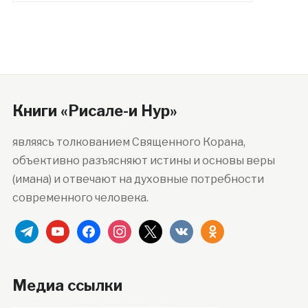
Книги «Рисале-и Нур»
являясь толкованием Священного Корана,
объективно разъясняют истины и основы веры
(имана) и отвечают на духовные потребности
современного человека.
telegram
youtube
facebook
instagram
x
vkontakte
odnoklassniki
Медиа ссылки