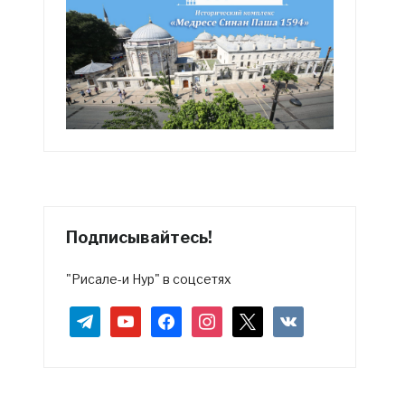
Подписывайтесь!
"Рисале-и Нур" в соцсетях
telegram
youtube
facebook
instagram
x
vkontakte