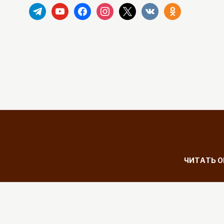
telegram
youtube
facebook
instagram
x
vkontakte
odnoklassniki
ЧИТАТЬ 