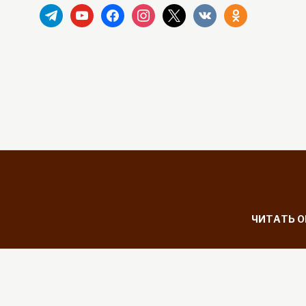
telegram
youtube
facebook
instagram
x
vkontakte
odnoklassniki
ЧИТАТЬ 