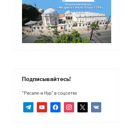
Подписывайтесь!
"Рисале-и Нур" в соцсетях
telegram
youtube
facebook
instagram
x
vkontakte