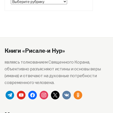
Рубрики
Книги «Рисале-и Нур»
являясь толкованием Священного Корана,
объективно разъясняют истины и основы веры
(имана) и отвечают на духовные потребности
современного человека.
telegram
youtube
facebook
instagram
x
vkontakte
odnoklassniki