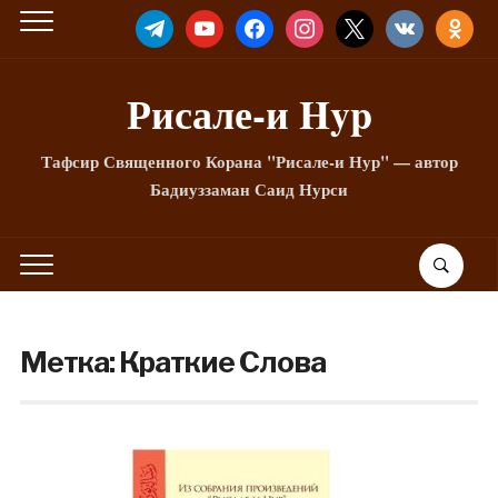
TELEGRAM
YOUTUBE
FACEBOOK
INSTAGRAM
X
VKONTAKTE
ODNOKLA
Рисале-и Hyp
Тафсир Священного Корана "Рисале-и Нур" — автор
Бадиуззаман Саид Нурси
Метка:
Краткие Слова