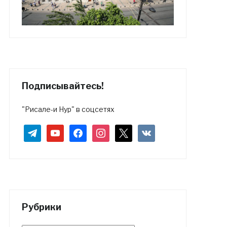
Подписывайтесь!
"Рисале-и Нур" в соцсетях
telegram
youtube
facebook
instagram
x
vkontakte
Рубрики