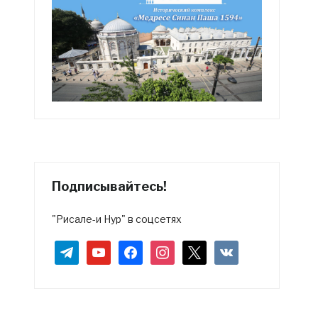
Подписывайтесь!
"Рисале-и Нур" в соцсетях
telegram
youtube
facebook
instagram
x
vkontakte