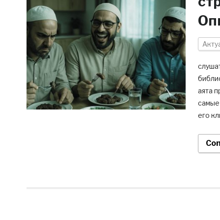
ст
Оп
Акту
слушат
библи
аята п
самые 
его кл
Con