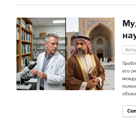
Му
на
Акту
Пробле
его см
между 
полно
объясн
Con