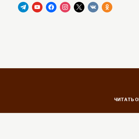
telegram
youtube
facebook
instagram
x
vkontakte
odnoklassniki
ЧИТАТЬ 