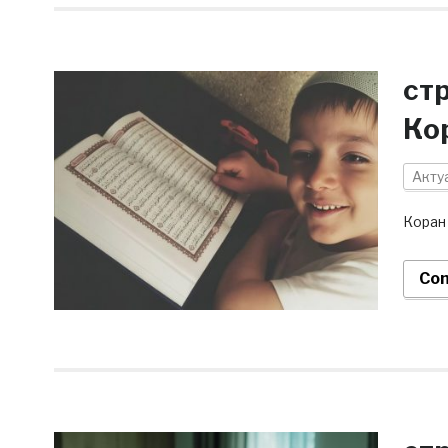
ст
Ко
Акту
Коран 
Con