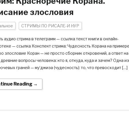
рим: Красноречие Корана.
исание злословия
альное
СТРИМЫ ПО РИСАЛЕ-И НУР
ь аудио стрима в телеграмм — ссылка текст книги в онлайн-
отеке — ссылка Конспект стрима: Чудесность Корана на пример
ро злословие Коран — не просто сборник откровений, а ответ на
древние вопросы человека: кто я, откуда, куда и зачем? Одна из
ючевых граней — му‘джиза (чудесность): то, что превосходит […]
tinue Reading →