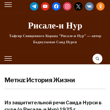
TELEGRAM
YOUTUBE
FACEBOOK
INSTAGRAM
X
VKONTAKTE
ODNOKLA
Рисале-и Hyp
Тафсир Священного Корана "Рисале-и Нур" — автор
Бадиуззаман Саид Нурси
Метка:
История Жизни
Из защитительной речи Саида Нурси в
суде (о Рисале-и Нур) 1935 г.