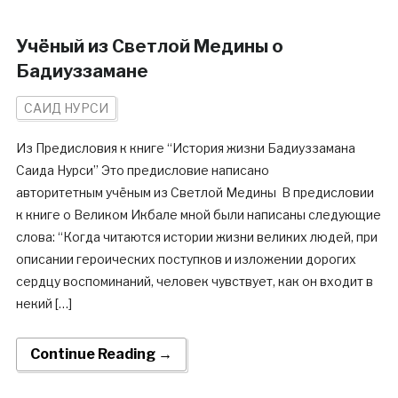
Учёный из Светлой Медины о
Бадиуззамане
САИД НУРСИ
Из Предисловия к книге “История жизни Бадиуззамана
Саида Нурси” Это предисловие написано
авторитетным учёным из Светлой Медины В предисловии
к книге о Великом Икбале мной были написаны следующие
слова: “Когда читаются истории жизни великих людей, при
описании героических поступков и изложении дорогих
сердцу воспоминаний, человек чувствует, как он входит в
некий […]
Continue Reading →