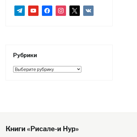
telegram
youtube
facebook
instagram
x
vkontakte
Рубрики
Рубрики
Книги «Рисале-и Нур»