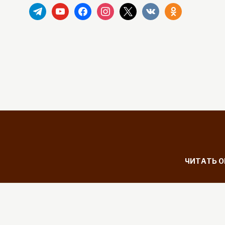
telegram
youtube
facebook
instagram
x
vkontakte
odnoklassniki
ЧИТАТЬ 