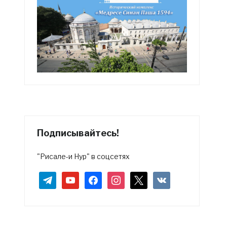
Подписывайтесь!
"Рисале-и Нур" в соцсетях
telegram
youtube
facebook
instagram
x
vkontakte