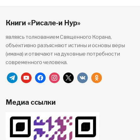
Книги «Рисале-и Нур»
являясь толкованием Священного Корана,
объективно разъясняют истины и основы веры
(имана) и отвечают на духовные потребности
современного человека.
telegram
youtube
facebook
instagram
x
vkontakte
odnoklassniki
Медиа ссылки