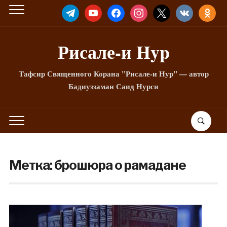
TELEGRAM
YOUTUBE
FACEBOOK
INSTAGRAM
X
VKONTAKTE
ODNOKLA
Рисале-и Hyp
Тафсир Священного Корана "Рисале-и Нур" — автор
Бадиуззаман Саид Нурси
Метка:
брошюра о рамадане