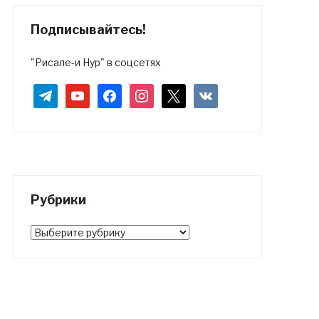
Подписывайтесь!
"Рисале-и Нур" в соцсетях
telegram
youtube
facebook
instagram
x
vkontakte
Рубрики
Рубрики