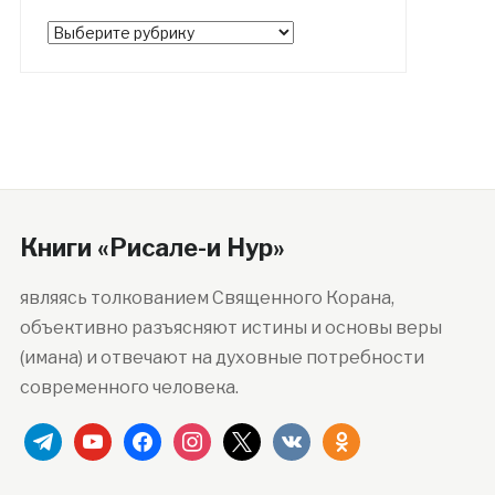
Рубрики
Книги «Рисале-и Нур»
являясь толкованием Священного Корана,
объективно разъясняют истины и основы веры
(имана) и отвечают на духовные потребности
современного человека.
telegram
youtube
facebook
instagram
x
vkontakte
odnoklassniki