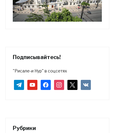
Подписывайтесь!
"Рисале-и Нур" в соцсетях
telegram
youtube
facebook
instagram
x
vkontakte
Рубрики