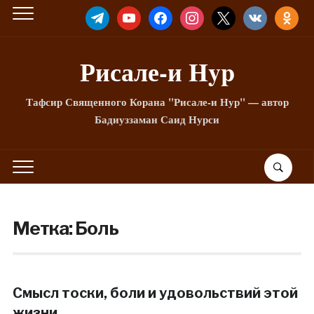
TELEGRAM
YOUTUBE
FACEBOOK
INSTAGRAM
X
VKONTAKTE
ODNOKLA
Рисале-и Hyp
Тафсир Священного Корана "Рисале-и Нур" — автор
Бадиуззаман Саид Нурси
Метка:
Боль
Смысл тоски, боли и удовольствий этой
жизни