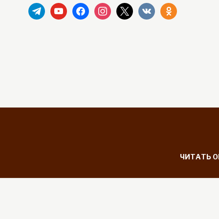
telegram
youtube
facebook
instagram
x
vkontakte
odnoklassniki
ЧИТАТЬ 