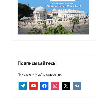
Подписывайтесь!
"Рисале-и Нур" в соцсетях
telegram
youtube
facebook
instagram
x
vkontakte